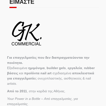
ΕΊΜΑΣΤΕ
Για επαγγελματίες που δεν διαπραγματεύονται την
ποιότητα.
Εξειδικευμένα
ημιμόνιμα
,
builder gels
,
εργαλεία
,
rubber
βάσεις
και
προϊόντα nail art
σχεδιασμένα
αποκλειστικά
για επαγγελματίε
ς ονυχοπλαστικής, αισθητικούς & nail
artists.
Από το 2011
, στην καρδιά της Αθήνας.
Your Power in a Bottle – Από επαγγελματίες, για
επαγγελματίες.