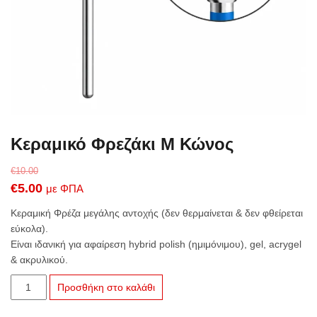
Κεραμικό Φρεζάκι M Κώνος
€
10.00
Original
Η
€
5.00
με ΦΠΑ
price
τρέχουσα
Κεραμική Φρέζα μεγάλης αντοχής (δεν θερμαίνεται & δεν φθείρεται
was:
τιμή
εύκολα).
Είναι ιδανική για αφαίρεση hybrid polish (ημιμόνιμου), gel, acrygel
€10.00.
είναι:
& ακρυλικού.
€5.00.
Κεραμικό
Προσθήκη στο καλάθι
Φρεζάκι
M