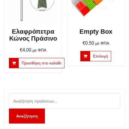
Ελαφρόπετρα
Empty Box
Κώνος Πράσινο
€
0.50
με ΦΠΑ
€
4.00
με ΦΠΑ
Αυτό
Επιλογή
το
Προσθήκη στο καλάθι
προϊόν
έχει
πολλαπλέ
παραλλαγ
Οι
Αναζήτηση
επιλογές
για:
μπορούν
να
Αναζήτηση
επιλεγούν
στη