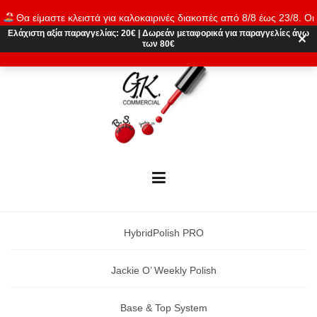
Skip
Θα είμαστε κλειστά για καλοκαιρινές διακοπές από 8/8 έως 23/8. Οι
to
παραγγελίες θα εκτελούνται ξανά από 24/8. Καλό καλοκαίρι!
Ελάχιστη αξία παραγγελίας:
20€
|
Δωρεάν μεταφορικά
για παραγγελίες άνω
content
✕
των 80€
Απόρριψη
HybridPolish PRO
Jackie O’ Weekly Polish
Base & Top System