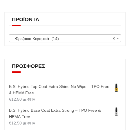
σελίδα
του
προϊόντο
ΠΡΟΪΌΝΤΑ
Φρεζάκια Κεραμικά (14)
×
ΠΡΟΣΦΟΡΈΣ
B.S. Hybrid Top Coat Extra Shine No Wipe – TPO Free
& HEMA Free
€
12.50
με ΦΠΑ
B.S. Hybrid Base Coat Extra Strong – TPO Free &
HEMA Free
€
12.50
με ΦΠΑ