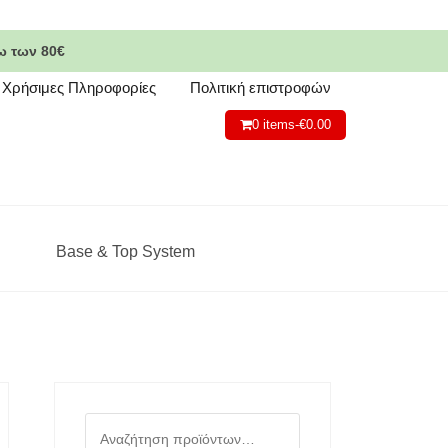
ω των 80€
Χρήσιμες Πληροφορίες
Πολιτική επιστροφών
0 items-
€
0.00
Base & Top System
Αναζήτηση
για: