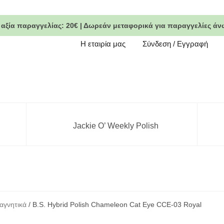
 αξία παραγγελίας:
20€
|
Δωρεάν μεταφορικά
για παραγγελίες άν
Η εταιρία μας
Σύνδεση / Εγγραφή
Jackie O’ Weekly Polish
αγνητικά
/ B.S. Hybrid Polish Chameleon Cat Eye CCE-03 Royal