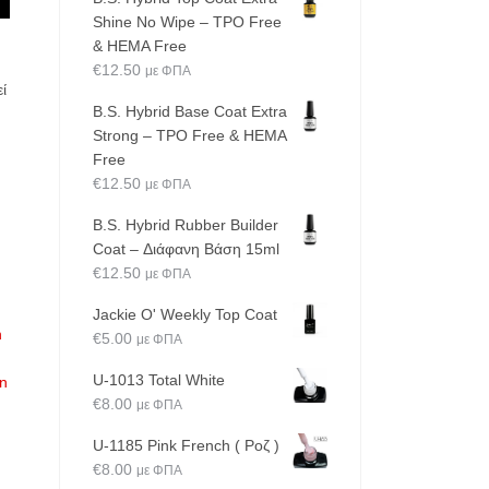
Shine No Wipe – TPO Free
& HEMA Free
€
12.50
με ΦΠΑ
ί
B.S. Hybrid Base Coat Extra
Strong – TPO Free & HEMA
Free
€
12.50
με ΦΠΑ
B.S. Hybrid Rubber Builder
Coat – Διάφανη Βάση 15ml
€
12.50
με ΦΠΑ
Jackie O' Weekly Top Coat
h
€
5.00
με ΦΠΑ
U-1013 Total White
n
€
8.00
με ΦΠΑ
U-1185 Pink French ( Ροζ )
€
8.00
με ΦΠΑ