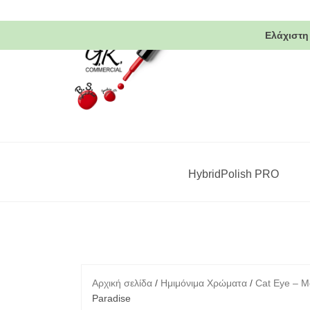
Skip
to
Ελάχιστη
content
HybridPolish PRO
Αρχική σελίδα
/
Ημιμόνιμα Χρώματα
/
Cat Eye – Μ
Paradise