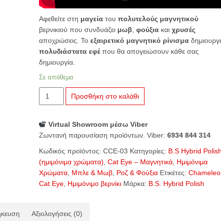
Αφεθείτε στη
μαγεία
του
πολυτελούς μαγνητικού
βερνικιού που συνδυάζει
μωβ
,
φούξια
και
χρυσές
αποχρώσεις. Το
εξαιρετικό μαγνητικό ρίνισμα
δημιουργε
πολυδιάστατα εφέ
που θα απογειώσουν κάθε σας
δημιουργία.
Σε απόθεμα
B.S.
Προσθήκη στο καλάθι
Hybrid
Polish
Virtual Showroom μέσω Viber
Chameleon
Ζωντανή παρουσίαση προϊόντων. Viber:
6934 844 314
Cat
Eye
Κωδικός προϊόντος:
CCE-03
Κατηγορίες:
B.S Hybrid Polis
CCE-
(ημιμόνιμα χρώματα)
,
Cat Eye – Μαγνητικά
,
Ημιμόνιμα
03
Χρώματα
,
Μπλε & Μωβ
,
Ροζ & Φούξια
Ετικέτες:
Chameleo
Royal
Cat Eye
,
Ημιμόνιμο βερνίκι
Μάρκα:
B.S. Hybrid Polish
Paradise
ποσότητα
ήκευση
Αξιολογήσεις (0)