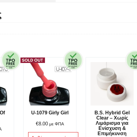
ς
Of
U-1079 Girly Girl
B.S. Hybrid Gel
Clear – Χωρίς
Λιμάρισμα για
€
8.00
με ΦΠΑ
Ενίσχυση &
Α
Επιμήκυνση