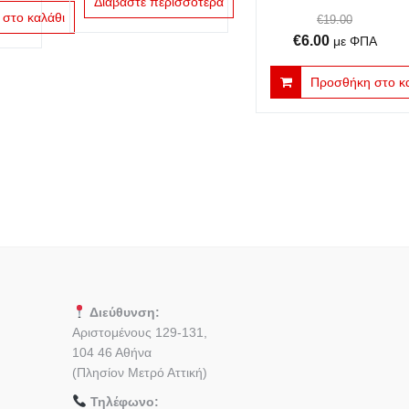
Διαβάστε περισσότερα
στο καλάθι
€
19.00
Original
Η
€
6.00
με ΦΠΑ
price
τρέχουσα
Προσθήκη στο κ
was:
τιμή
€19.00.
είναι:
€6.00.
Διεύθυνση:
Αριστομένους 129-131,
104 46 Αθήνα
(Πλησίον Μετρό Αττική)
Τηλέφωνο: