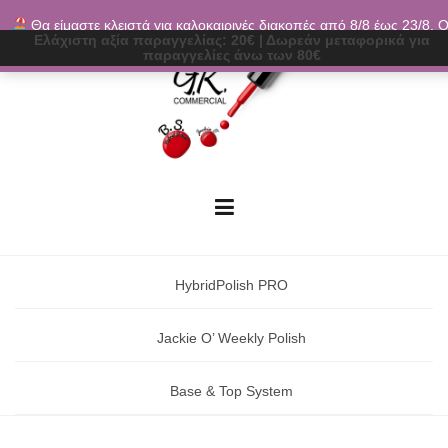
Skip
Θα είμαστε κλειστά για καλοκαιρινές διακοπές από 8/8 έως 23/8. Ο
to
Ελάχιστη αξία παραγγελίας:
20€
|
Δωρεάν μεταφορικά
για
παραγγελίες θα εκτελούνται ξανά από 24/8. Καλό καλοκαίρι!
Απόρρι
content
παραγγελίες άνω των 80€
HybridPolish PRO
Jackie O’ Weekly Polish
Base & Top System