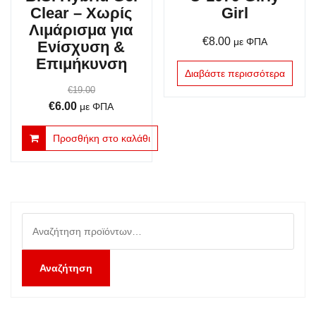
Clear – Χωρίς
Girl
Λιμάρισμα για
€
8.00
με ΦΠΑ
Ενίσχυση &
Επιμήκυνση
Διαβάστε περισσότερα
€
19.00
Original
Η
€
6.00
με ΦΠΑ
price
τρέχουσα
Προσθήκη στο καλάθι
was:
τιμή
€19.00.
είναι:
€6.00.
Αναζήτηση
για:
Αναζήτηση