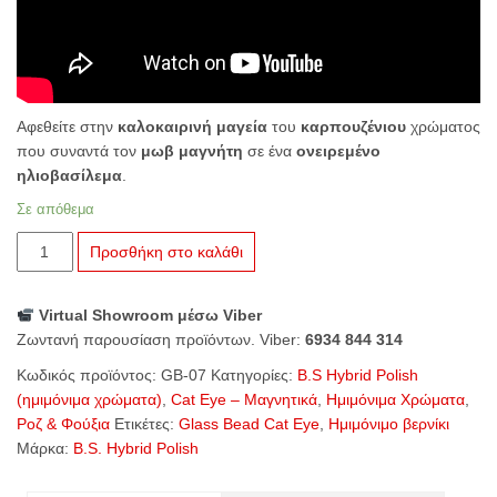
Αφεθείτε στην
καλοκαιρινή μαγεία
του
καρπουζένιου
χρώματος
που συναντά τον
μωβ μαγνήτη
σε ένα
ονειρεμένο
ηλιοβασίλεμα
.
Σε απόθεμα
B.S.
Προσθήκη στο καλάθι
Hybrid
Polish
Virtual Showroom μέσω Viber
Glass
Ζωντανή παρουσίαση προϊόντων. Viber:
6934 844 314
Bead
Cat
Κωδικός προϊόντος:
GB-07
Κατηγορίες:
B.S Hybrid Polish
Eye
(ημιμόνιμα χρώματα)
,
Cat Eye – Μαγνητικά
,
Ημιμόνιμα Χρώματα
,
GB-
Ροζ & Φούξια
Ετικέτες:
Glass Bead Cat Eye
,
Ημιμόνιμο βερνίκι
07
Μάρκα:
B.S. Hybrid Polish
Sunset
Bliss