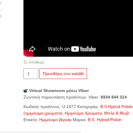
Σε απόθεμα
U-
Προσθήκη στο καλάθι
1077
Nautical
Virtual Showroom μέσω Viber
Woman
Ζωντανή παρουσίαση προϊόντων. Viber:
6934 844 314
ποσότητα
Κωδικός προϊόντος:
U-1077
Κατηγορίες:
B.S Hybrid Polish
(ημιμόνιμα χρώματα)
,
Ημιμόνιμα Χρώματα
,
Μπλε & Μωβ
Ετικέτα:
Ημιμόνιμο βερνίκι
Μάρκα:
B.S. Hybrid Polish