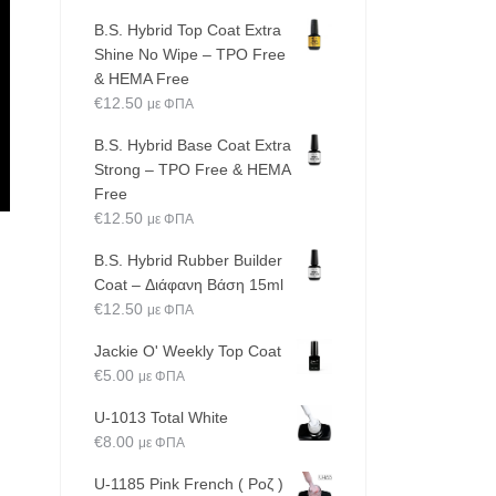
B.S. Hybrid Top Coat Extra
Shine No Wipe – TPO Free
& HEMA Free
€
12.50
με ΦΠΑ
B.S. Hybrid Base Coat Extra
Strong – TPO Free & HEMA
Free
€
12.50
με ΦΠΑ
B.S. Hybrid Rubber Builder
Coat – Διάφανη Βάση 15ml
€
12.50
με ΦΠΑ
Jackie O' Weekly Top Coat
€
5.00
με ΦΠΑ
U-1013 Total White
€
8.00
με ΦΠΑ
U-1185 Pink French ( Ροζ )