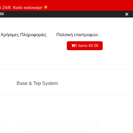
ό 24/8. Καλό καλοκαίρι!
Απόρριψη
✕
80€
Χρήσιμες Πληροφορίες
Πολιτική επιστροφών
0 items-
€
0.00
Base & Top System