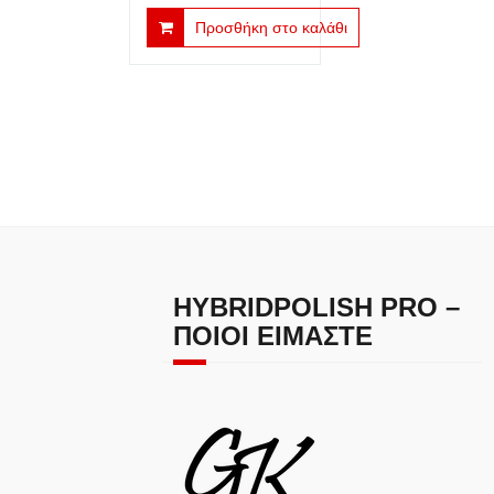
price
τρέχουσα
Προσθήκη στο καλάθι
was:
τιμή
€19.00.
είναι:
€6.00.
HYBRIDPOLISH PRO –
ΠΟΙΟΙ ΕΊΜΑΣΤΕ