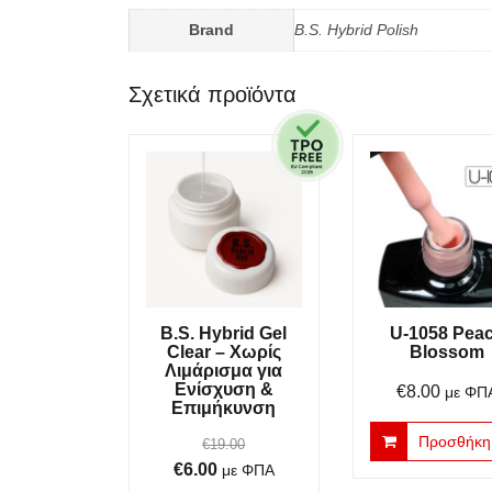
Brand
B.S. Hybrid Polish
Σχετικά προϊόντα
B.S. Hybrid Gel
U-1058 Pea
Clear – Χωρίς
Blossom
Λιμάρισμα για
Ενίσχυση &
€
8.00
με ΦΠ
Επιμήκυνση
Προσθήκη 
€
19.00
Original
Η
€
6.00
με ΦΠΑ