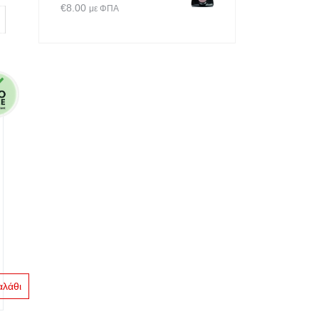
€
8.00
με ΦΠΑ
αλάθι