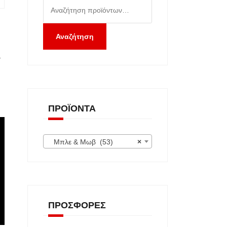
Αναζήτηση
για:
Αναζήτηση
s
ΠΡΟΪΌΝΤΑ
Μπλε & Μωβ (53)
×
ΠΡΟΣΦΟΡΈΣ