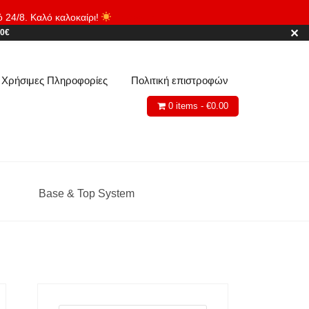
ό 24/8. Καλό καλοκαίρι!
Απόρριψη
✕
80€
Χρήσιμες Πληροφορίες
Πολιτική επιστροφών
0 items -
€
0.00
Base & Top System