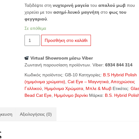
Ταξιδέψτε στη
νυχτερινή μαγεία
του
απαλού μωβ
που
χορεύει με τον
ασημί-λευκό μαγνήτη
στο
φως του
φεγγαριού
.
Σε απόθεμα
B.S.
Προσθήκη στο καλάθι
Hybrid
Polish
Virtual Showroom μέσω Viber
Glass
Ζωντανή παρουσίαση προϊόντων. Viber:
6934 844 314
Bead
Cat
Κωδικός προϊόντος:
GB-10
Κατηγορίες:
B.S Hybrid Polish
Eye
(ημιμόνιμα χρώματα)
,
Cat Eye – Μαγνητικά
,
Αποχρώσεις
GB-
Γαλλικού
,
Ημιμόνιμα Χρώματα
,
Μπλε & Μωβ
Ετικέτες:
Gla
10
Bead Cat Eye
,
Ημιμόνιμο βερνίκι
Μάρκα:
B.S. Hybrid Polis
Moonlight
Kiss
ποσότητα
ήκευση
Αξιολογήσεις (0)
ς