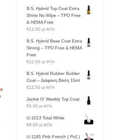
B.S. Hybrid Top Coat Extra
Shine No Wipe – TPO Free
& HEMA Free
€
12.50
με ΦΠΑ
B.S. Hybrid Base Coat Extra
Strong – TPO Free & HEMA
Free
€
12.50
με ΦΠΑ
B.S. Hybrid Rubber Builder
Coat – Διάφανη Βάση 15ml
€
12.50
με ΦΠΑ
ss
h
Jackie O' Weekly Top Coat
€
5.00
με ΦΠΑ
U-1013 Total White
€
8.00
με ΦΠΑ
U-1185 Pink French ( Ροζ )