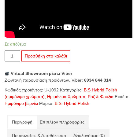
Σε απόθεμα
U-
Προσθήκη στο καλάθι
1092
Rotten
Virtual Showroom μέσω Viber
Apple
Ζωντανή παρουσίαση προϊόντων. Viber:
6934 844 314
ποσότητα
Κωδικός προϊόντος:
U-1092
Κατηγορίες:
B.S Hybrid Polish
(ημιμόνιμα χρώματα)
,
Ημιμόνιμα Χρώματα
,
Ροζ & Φούξια
Ετικέτα:
Ημιμόνιμο βερνίκι
Μάρκα:
B.S. Hybrid Polish
Περιγραφή
Επιπλέον πληροφορίες
Προφυλαξεις & Αποθήκευση
Αξιολογήσεις (0)