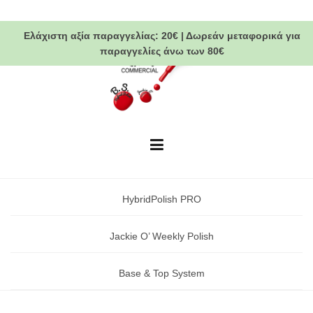
Skip
to
Ελάχιστη αξία παραγγελίας:
20€
|
Δωρεάν μεταφορικά
για
content
παραγγελίες άνω των 80€
HybridPolish PRO
Jackie O’ Weekly Polish
Base & Top System