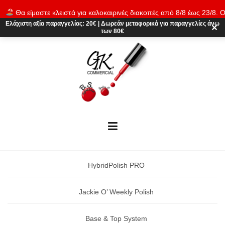
Skip
Θα είμαστε κλειστά για καλοκαιρινές διακοπές από 8/8 έως 23/8. Ο
to
παραγγελίες θα εκτελούνται ξανά από 24/8. Καλό καλοκαίρι!
Απόρρι
Ελάχιστη αξία παραγγελίας:
20€
|
Δωρεάν μεταφορικά
για παραγγελίες άνω
content
✕
των 80€
HybridPolish PRO
Jackie O’ Weekly Polish
Base & Top System