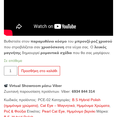
Βυθιστείτε στον
παραμυθένιο κόσμο
του
μπρονζέ-ροζ χρυσού
που στροβιλίζεται σαν
χρυσόσκονη
στα νύχια σας. Ο
λευκός
μαγνήτης
δημιουργεί
ρομαντικά σχέδια
που θα σας μαγέψουν.
Σε απόθεμα
B.S.
Προσθήκη στο καλάθι
Hybrid
Polish
Virtual Showroom μέσω Viber
Pearl
Ζωντανή παρουσίαση προϊόντων. Viber:
6934 844 314
Cat
Eye
Κωδικός προϊόντος:
PCE-02
Κατηγορίες:
B.S Hybrid Polish
PCE-
(ημιμόνιμα χρώματα)
,
Cat Eye – Μαγνητικά
,
Ημιμόνιμα Χρώματα
,
02
Ροζ & Φούξια
Ετικέτες:
Pearl Cat Eye
,
Ημιμόνιμο βερνίκι
Μάρκα:
Rose