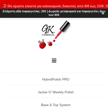
Skip
Θα είμαστε κλειστά για καλοκαιρινές διακοπές από 8/8 έως 23/8. Ο
to
παραγγελίες θα εκτελούνται ξανά από 24/8. Καλό καλοκαίρι!
Απόρρι
Ελάχιστη αξία παραγγελίας:
20€
|
Δωρεάν μεταφορικά
για παραγγελίες άνω
content
✕
των 80€
HybridPolish PRO
Jackie O’ Weekly Polish
Base & Top System