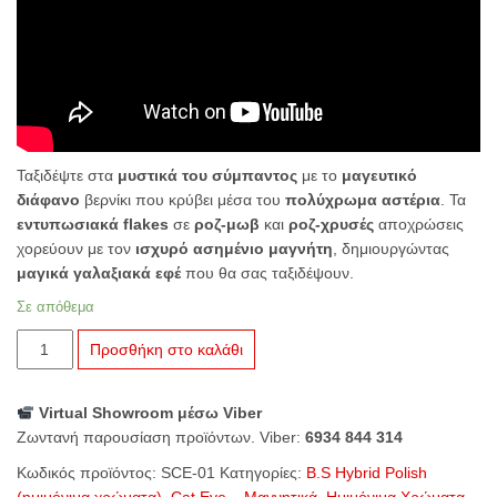
Ταξιδέψτε στα
μυστικά του σύμπαντος
με το
μαγευτικό
διάφανο
βερνίκι που κρύβει μέσα του
πολύχρωμα αστέρια
. Τα
εντυπωσιακά flakes
σε
ροζ-μωβ
και
ροζ-χρυσές
αποχρώσεις
χορεύουν με τον
ισχυρό ασημένιο μαγνήτη
, δημιουργώντας
μαγικά γαλαξιακά εφέ
που θα σας ταξιδέψουν.
Σε απόθεμα
B.S.
Προσθήκη στο καλάθι
Hybrid
Polish
Virtual Showroom μέσω Viber
Space
Ζωντανή παρουσίαση προϊόντων. Viber:
6934 844 314
Cat
Eye
Κωδικός προϊόντος:
SCE-01
Κατηγορίες:
B.S Hybrid Polish
SCE-