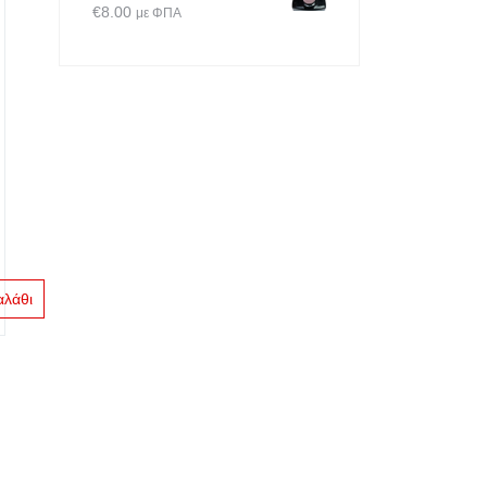
€
8.00
με ΦΠΑ
αλάθι