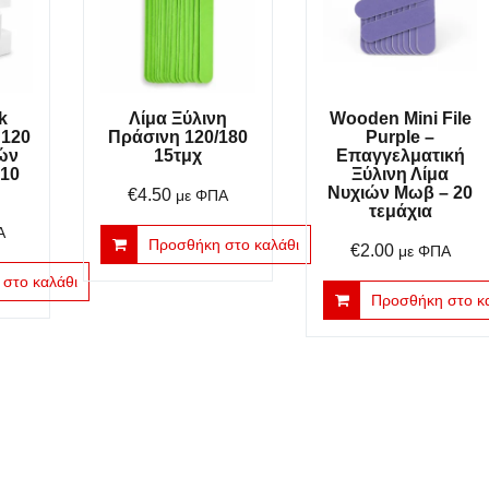
k
Λίμα Ξύλινη
Wooden Mini File
 120
Πράσινη 120/180
Purple –
ρών
15τμχ
Επαγγελματική
 10
Ξύλινη Λίμα
Νυχιών Μωβ – 20
€
4.50
με ΦΠΑ
τεμάχια
Α
Προσθήκη στο καλάθι
€
2.00
με ΦΠΑ
στο καλάθι
Προσθήκη στο κ