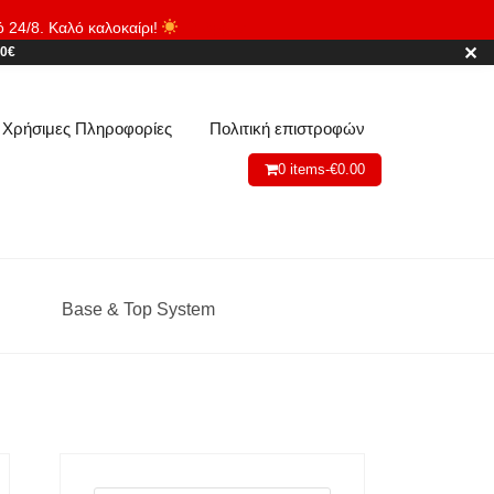
ό 24/8. Καλό καλοκαίρι!
Απόρριψη
✕
80€
Χρήσιμες Πληροφορίες
Πολιτική επιστροφών
0 items-
€
0.00
Base & Top System