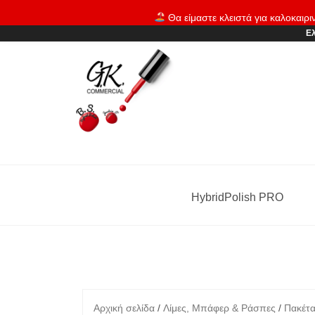
Skip
Θα είμαστε κλειστά για καλοκαιρι
to
Ελ
content
HybridPolish PRO
Αρχική σελίδα
/
Λίμες, Μπάφερ & Ράσπες
/
Πακέτ