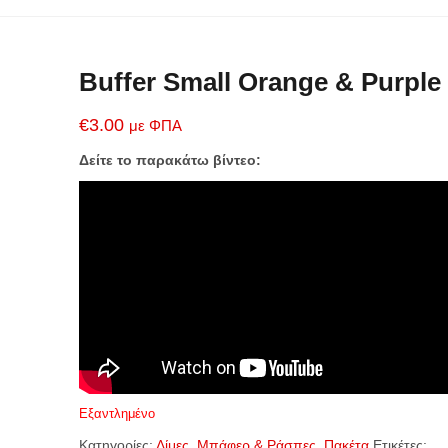
Buffer Small Orange & Purple
€
3.00
με ΦΠΑ
Δείτε το παρακάτω βίντεο:
Εξαντλημένο
Κατηγορίες:
Λίμες, Μπάφερ & Ράσπες
,
Πακέτα
Ετικέτες: