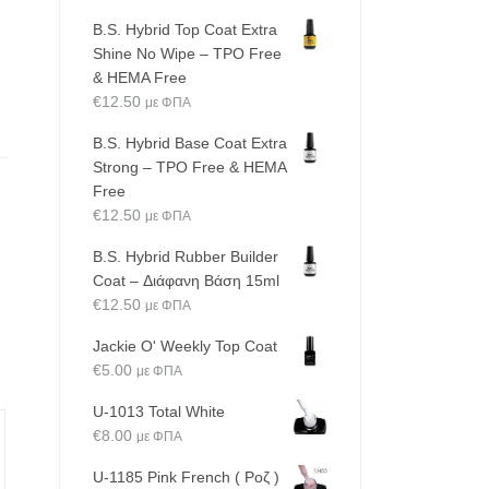
B.S. Hybrid Top Coat Extra
Shine No Wipe – TPO Free
& HEMA Free
€
12.50
με ΦΠΑ
B.S. Hybrid Base Coat Extra
Strong – TPO Free & HEMA
Free
€
12.50
με ΦΠΑ
B.S. Hybrid Rubber Builder
Coat – Διάφανη Βάση 15ml
€
12.50
με ΦΠΑ
Jackie O' Weekly Top Coat
€
5.00
με ΦΠΑ
U-1013 Total White
€
8.00
με ΦΠΑ
U-1185 Pink French ( Ροζ )