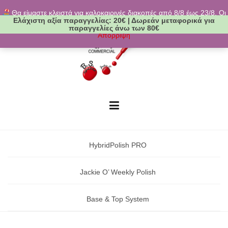
Skip
Θα είμαστε κλειστά για καλοκαιρινές διακοπές από 8/8 έως 23/8. Οι
to
Ελάχιστη αξία παραγγελίας:
20€
|
Δωρεάν μεταφορικά
για
παραγγελίες θα εκτελούνται ξανά από 24/8. Καλό καλοκαίρι!
content
παραγγελίες άνω των 80€
Απόρριψη
HybridPolish PRO
Jackie O’ Weekly Polish
Base & Top System