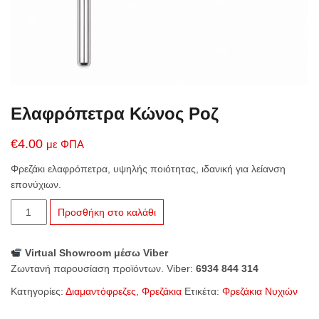
Ελαφρόπετρα Κώνος Ροζ
€
4.00
με ΦΠΑ
Φρεζάκι ελαφρόπετρα, υψηλής ποιότητας, ιδανική για λείανση
επονύχιων.
Ελαφρόπετρα
Προσθήκη στο καλάθι
Κώνος
Ροζ
Virtual Showroom μέσω Viber
ποσότητα
Ζωντανή παρουσίαση προϊόντων. Viber:
6934 844 314
Κατηγορίες:
Διαμαντόφρεζες
,
Φρεζάκια
Ετικέτα:
Φρεζάκια Νυχιών