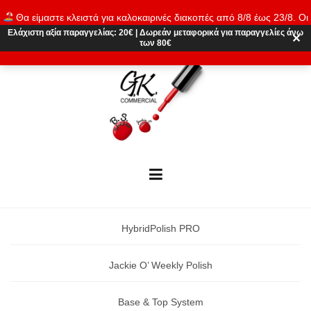
Skip
Θα είμαστε κλειστά για καλοκαιρινές διακοπές από 8/8 έως 23/8. Οι
to
παραγγελίες θα εκτελούνται ξανά από 24/8. Καλό καλοκαίρι!
Ελάχιστη αξία παραγγελίας:
20€
|
Δωρεάν μεταφορικά
για παραγγελίες άνω
content
✕
των 80€
Απόρριψη
HybridPolish PRO
Jackie O’ Weekly Polish
Base & Top System