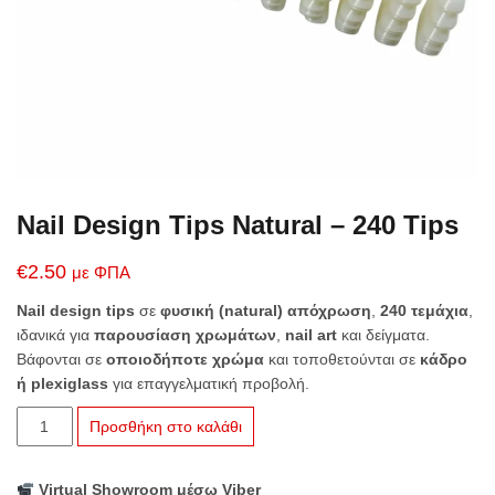
Nail Design Tips Natural – 240 Tips
€
2.50
με ΦΠΑ
Nail design tips
σε
φυσική (natural) απόχρωση
,
240 τεμάχια
,
ιδανικά για
παρουσίαση χρωμάτων
,
nail art
και δείγματα.
Βάφονται σε
οποιοδήποτε χρώμα
και τοποθετούνται σε
κάδρο
ή plexiglass
για επαγγελματική προβολή.
Nail
Προσθήκη στο καλάθι
Design
Tips
Virtual Showroom μέσω Viber
Natural