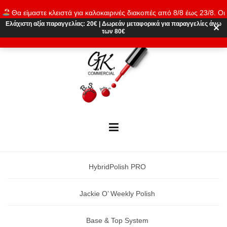
Skip
Θα είμαστε κλειστά για καλοκαιρινές διακοπές από 8/8 έως 23/8. Οι
to
παραγγελίες θα εκτελούνται ξανά από 24/8. Καλό καλοκαίρι!
Ελάχιστη αξία παραγγελίας:
20€
|
Δωρεάν μεταφορικά
για παραγγελίες άνω
content
✕
των 80€
Απόρριψη
HybridPolish PRO
Jackie O’ Weekly Polish
Base & Top System