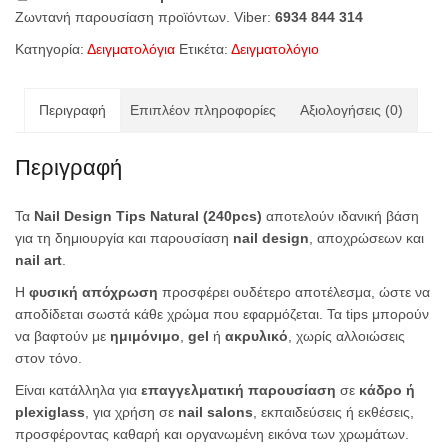
Ζωντανή παρουσίαση προϊόντων. Viber:
6934 844 314
–
240
Κατηγορία:
Δειγματολόγια
Ετικέτα:
Δειγματολόγιο
Tips
ποσότητα
Περιγραφή
Επιπλέον πληροφορίες
Αξιολογήσεις (0)
Περιγραφή
Τα
Nail Design Tips Natural (240pcs)
αποτελούν ιδανική βάση
για τη δημιουργία και παρουσίαση
nail design
, αποχρώσεων και
nail art
.
Η
φυσική απόχρωση
προσφέρει ουδέτερο αποτέλεσμα, ώστε να
αποδίδεται σωστά κάθε χρώμα που εφαρμόζεται. Τα tips μπορούν
να βαφτούν με
ημιμόνιμο
,
gel
ή
ακρυλικό
, χωρίς αλλοιώσεις
στον τόνο.
Είναι κατάλληλα για
επαγγελματική παρουσίαση
σε
κάδρο ή
plexiglass
, για χρήση σε
nail salons
, εκπαιδεύσεις ή εκθέσεις,
προσφέροντας καθαρή και οργανωμένη εικόνα των χρωμάτων.