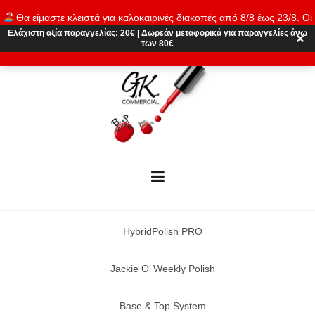
Skip
Θα είμαστε κλειστά για καλοκαιρινές διακοπές από 8/8 έως 23/8. Οι
to
παραγγελίες θα εκτελούνται ξανά από 24/8. Καλό καλοκαίρι!
Ελάχιστη αξία παραγγελίας:
20€
|
Δωρεάν μεταφορικά
για παραγγελίες άνω
content
✕
των 80€
Απόρριψη
HybridPolish PRO
Jackie O’ Weekly Polish
Base & Top System