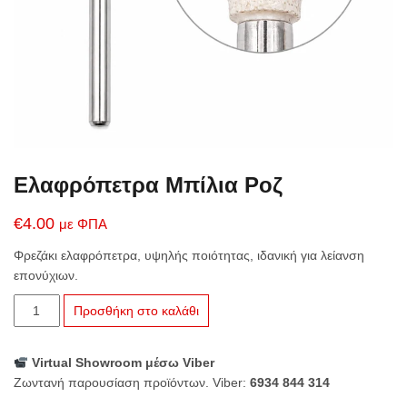
Ελαφρόπετρα Μπίλια Ροζ
€
4.00
με ΦΠΑ
Φρεζάκι ελαφρόπετρα, υψηλής ποιότητας, ιδανική για λείανση
επονύχιων.
Ελαφρόπετρα
Προσθήκη στο καλάθι
Μπίλια
Ροζ
Virtual Showroom μέσω Viber
ποσότητα
Ζωντανή παρουσίαση προϊόντων. Viber:
6934 844 314