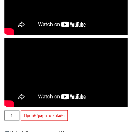
GK341
Προσθήκη στο καλάθι
Glitter
Night