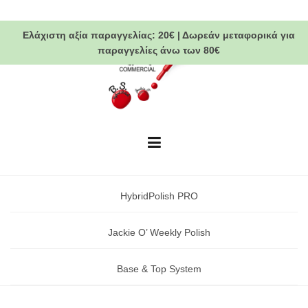
Skip
to
Ελάχιστη αξία παραγγελίας:
20€
|
Δωρεάν μεταφορικά
για
content
παραγγελίες άνω των 80€
HybridPolish PRO
Jackie O’ Weekly Polish
Base & Top System