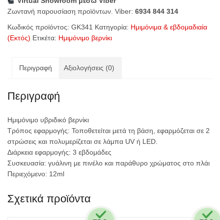
Virtual Showroom μέσω Viber
Blue
Ζωντανή παρουσίαση προϊόντων. Viber:
6934 844 314
ποσότητα
Κωδικός προϊόντος:
GK341
Κατηγορία:
Ημιμόνιμα & εβδομαδιαία
(Εκτός)
Ετικέτα:
Ημιμόνιμο βερνίκι
Περιγραφή
Αξιολογήσεις (0)
Περιγραφή
Ημιμόνιμο υβριδικό βερνίκι
Τρόπος εφαρμογής: Τοποθετείται μετά τη βάση, εφαρμόζεται σε 2
στρώσεις και πολυμερίζεται σε λάμπα UV ή
LED
.
Διάρκεια εφαρμογής: 3 εβδομάδες
Συσκευασία: γυάλινη με πινέλο και παράθυρο χρώματος στο πλάι
Περιεχόμενο: 12ml
Σχετικά προϊόντα