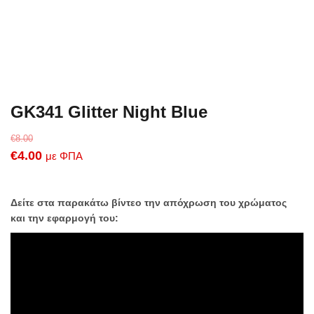
GK341 Glitter Night Blue
€
8.00
Original
Η
€
4.00
με ΦΠΑ
price
τρέχουσα
was:
τιμή
Δείτε στα παρακάτω βίντεο την απόχρωση του χρώματος
€8.00.
είναι:
και την εφαρμογή του:
€4.00.