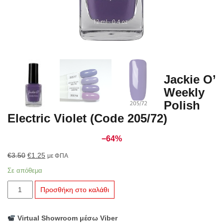
Jackie O’
Weekly
Polish
Electric Violet (Code 205/72)
−64%
Original
Η
€
3.50
€
1.25
με ΦΠΑ
price
τρέχουσα
Σε απόθεμα
was:
τιμή
Jackie
€3.50.
είναι:
Προσθήκη στο καλάθι
O'
€1.25.
Weekly
Virtual Showroom μέσω Viber
Polish