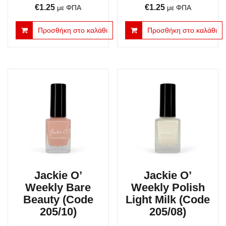
Original
Η
Original
Η
€
1.25
€
1.25
με ΦΠΑ
με ΦΠΑ
price
τρέχουσα
price
τρέχουσα
Προσθήκη στο καλάθι
Προσθήκη στο καλάθι
was:
τιμή
was:
τιμή
€3.50.
είναι:
€3.50.
είναι:
€1.25.
€1.25.
Jackie O’
Jackie O’
Weekly Bare
Weekly Polish
Beauty (Code
Light Milk (Code
205/10)
205/08)