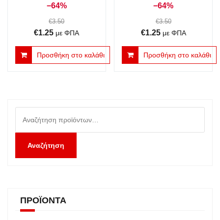
−64%
−64%
€
3.50
€
3.50
Original
Η
Original
Η
€
1.25
€
1.25
με ΦΠΑ
με ΦΠΑ
price
τρέχουσα
price
τρέχουσα
Προσθήκη στο καλάθι
Προσθήκη στο καλάθι
was:
τιμή
was:
τιμή
€3.50.
είναι:
€3.50.
είναι:
€1.25.
€1.25.
Αναζήτηση
για:
Αναζήτηση
ΠΡΟΪΌΝΤΑ