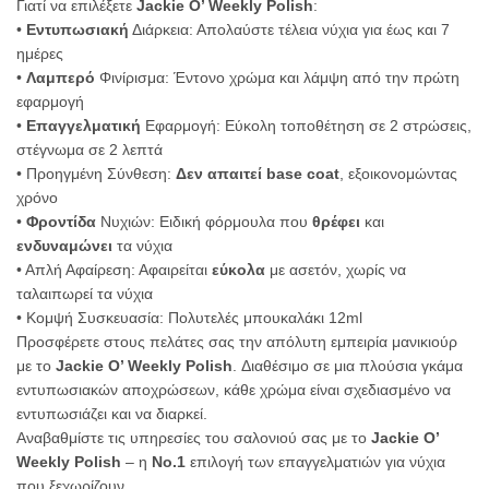
Γιατί να επιλέξετε
Jackie O’ Weekly Polish
:
•
Εντυπωσιακή
Διάρκεια: Απολαύστε τέλεια νύχια για έως και 7
ημέρες
•
Λαμπερό
Φινίρισμα: Έντονο χρώμα και λάμψη από την πρώτη
εφαρμογή
•
Επαγγελματική
Εφαρμογή: Εύκολη τοποθέτηση σε 2 στρώσεις,
στέγνωμα σε 2 λεπτά
• Προηγμένη Σύνθεση:
Δεν απαιτεί base coat
, εξοικονομώντας
χρόνο
•
Φροντίδα
Νυχιών: Ειδική φόρμουλα που
θρέφει
και
ενδυναμώνει
τα νύχια
• Απλή Αφαίρεση: Αφαιρείται
εύκολα
με ασετόν, χωρίς να
ταλαιπωρεί τα νύχια
• Κομψή Συσκευασία: Πολυτελές μπουκαλάκι 12ml
Προσφέρετε στους πελάτες σας την απόλυτη εμπειρία μανικιούρ
με το
Jackie O’ Weekly Polish
. Διαθέσιμο σε μια πλούσια γκάμα
εντυπωσιακών αποχρώσεων, κάθε χρώμα είναι σχεδιασμένο να
εντυπωσιάζει και να διαρκεί.
Αναβαθμίστε τις υπηρεσίες του σαλονιού σας με το
Jackie O’
Weekly Polish
– η
Νο.1
επιλογή των επαγγελματιών για νύχια
που ξεχωρίζουν.