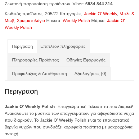
Ζωντανή παρουσίαση προϊόντων. Viber:
6934 844 314
Electric
Violet
Κωδικός προϊόντος:
205/72
Κατηγορίες:
Jackie O’ Weekly
,
Μπλε &
(Code
Μωβ
,
Χρωματολόγιο
Ετικέτα:
Weekly Polish
Μάρκα:
Jackie O'
205/72)
Weekly Polish
ποσότητα
Περιγραφή
Επιπλέον πληροφορίες
Πληροφορίες Προϊόντος
Οδηγίες Εφαρμογής
Προφυλαξεις & Αποθήκευση
Αξιολογήσεις (0)
Περιγραφή
Jackie O’ Weekly Polish
: Επαγγελματική Τελειότητα που Διαρκεί!
Ανακαλύψτε το μυστικό των επαγγελματιών για αψεγάδιαστα νύχια
που διαρκούν. Το Jackie O’ Weekly Polish είναι το επαναστατικό
βερνίκι νυχιών που συνδυάζει κορυφαία ποιότητα με μακροχρόνια
αντοχή.