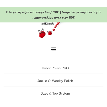
Skip
to
Ελάχιστη αξία παραγγελίας:
20€
|
Δωρεάν μεταφορικά
για
content
παραγγελίες άνω των 80€
HybridPolish PRO
Jackie O’ Weekly Polish
Base & Top System