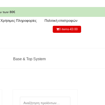
ω των 80€
Χρήσιμες Πληροφορίες
Πολιτική επιστροφών
0 items-
€
0.00
Base & Top System
Αναζήτηση
για: