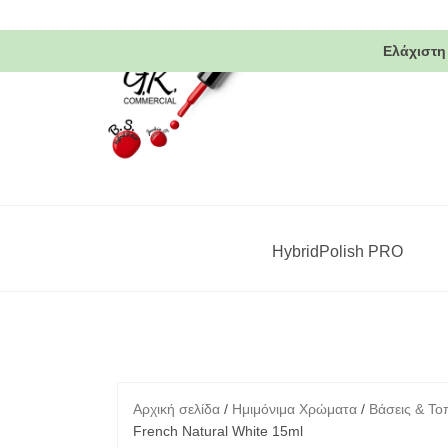
Skip
to
Ελάχιστη
content
HybridPolish PRO
Αρχική σελίδα
/
Ημιμόνιμα Χρώματα
/
Βάσεις & Το
French Natural White 15ml