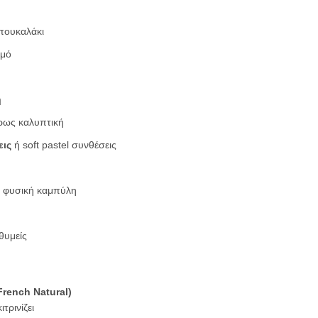
μπουκαλάκι
σμό
η
ρως καλυπτική
εις
ή soft pastel συνθέσεις
 φυσική καμπύλη
θυμείς
rench Natural)
ιτρινίζει