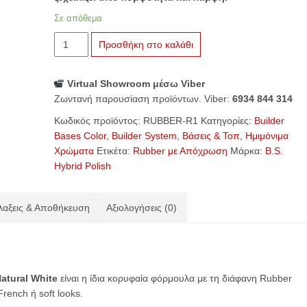
Σε απόθεμα
B.S.
Προσθήκη στο καλάθι
Hybrid
Rubber
Virtual Showroom μέσω Viber
Builder
Ζωντανή παρουσίαση προϊόντων. Viber:
6934 844 314
Coat
R1
Κωδικός προϊόντος:
RUBBER-R1
Κατηγορίες:
Builder
–
Bases Color
,
Builder System
,
Βάσεις & Τοπ
,
Ημιμόνιμα
French
Χρώματα
Ετικέτα:
Rubber με Απόχρωση
Μάρκα:
B.S.
Natural
Hybrid Polish
White
15ml
ποσότητα
αξεις & Αποθήκευση
Αξιολογήσεις (0)
atural White
είναι η ίδια κορυφαία φόρμουλα με τη διάφανη Rubber
French ή soft looks.