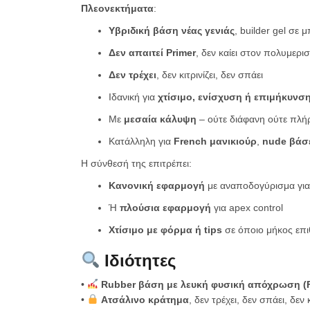
Πλεονεκτήματα
:
Υβριδική βάση νέας γενιάς
, builder gel σε 
Δεν απαιτεί Primer
, δεν καίει στον πολυμερι
Δεν τρέχει
, δεν κιτρινίζει, δεν σπάει
Ιδανική για
χτίσιμο, ενίσχυση ή επιμήκυνσ
Με
μεσαία κάλυψη
– ούτε διάφανη ούτε πλή
Κατάλληλη για
French μανικιούρ
,
nude βάσ
Η σύνθεσή της επιτρέπει:
Κανονική εφαρμογή
με αναποδογύρισμα για
Ή
πλούσια εφαρμογή
για apex control
Χτίσιμο με φόρμα ή tips
σε όποιο μήκος επι
Ιδιότητες
•
Rubber βάση με λευκή φυσική απόχρωση (F
•
Ατσάλινο κράτημα
, δεν τρέχει, δεν σπάει, δεν κ