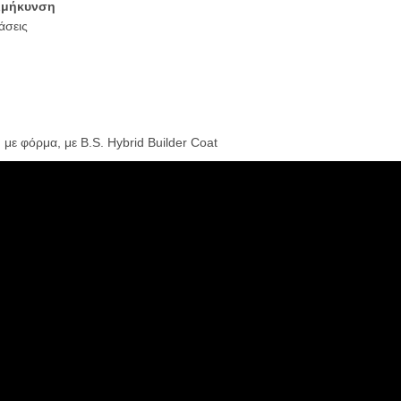
πιμήκυνση
άσεις
με φόρμα, με B.S. Hybrid Builder Coat