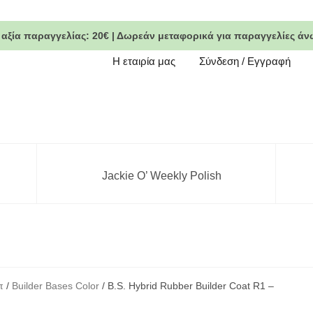
 αξία παραγγελίας:
20€
|
Δωρεάν μεταφορικά
για παραγγελίες άν
Η εταιρία μας
Σύνδεση / Εγγραφή
Jackie O’ Weekly Polish
π
/
Builder Bases Color
/ B.S. Hybrid Rubber Builder Coat R1 –