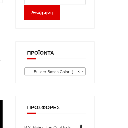
Αναζήτηση
ΠΡΟΪΌΝΤΑ
.
Builder Bases Color (13)
×
ΠΡΟΣΦΟΡΈΣ
B.S. Hybrid Top Coat Extra