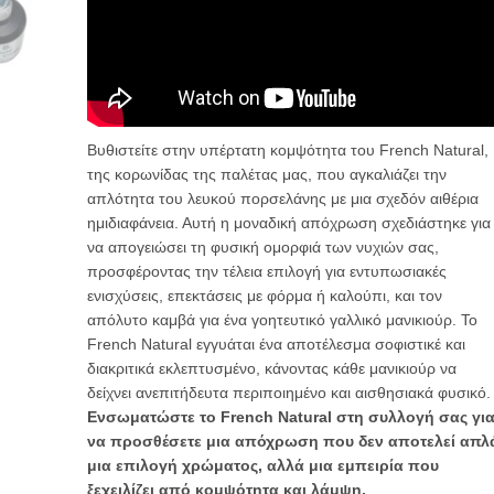
Βυθιστείτε στην υπέρτατη κομψότητα του French Natural,
της κορωνίδας της παλέτας μας, που αγκαλιάζει την
απλότητα του λευκού πορσελάνης με μια σχεδόν αιθέρια
ημιδιαφάνεια. Αυτή η μοναδική απόχρωση σχεδιάστηκε για
να απογειώσει τη φυσική ομορφιά των νυχιών σας,
προσφέροντας την τέλεια επιλογή για εντυπωσιακές
ενισχύσεις, επεκτάσεις με φόρμα ή καλούπι, και τον
απόλυτο καμβά για ένα γοητευτικό γαλλικό μανικιούρ. Το
French Natural εγγυάται ένα αποτέλεσμα σοφιστικέ και
διακριτικά εκλεπτυσμένο, κάνοντας κάθε μανικιούρ να
δείχνει ανεπιτήδευτα περιποιημένο και αισθησιακά φυσικό.
Ενσωματώστε το French Natural στη συλλογή σας γι
να προσθέσετε μια απόχρωση που δεν αποτελεί απλ
μια επιλογή χρώματος, αλλά μια εμπειρία που
ξεχειλίζει από κομψότητα και λάμψη.