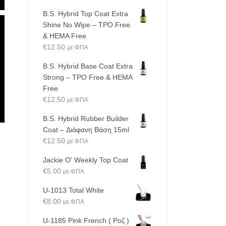
B.S. Hybrid Top Coat Extra
Shine No Wipe – TPO Free
& HEMA Free
€
12.50
με ΦΠΑ
B.S. Hybrid Base Coat Extra
Strong – TPO Free & HEMA
Free
€
12.50
με ΦΠΑ
B.S. Hybrid Rubber Builder
Coat – Διάφανη Βάση 15ml
€
12.50
με ΦΠΑ
Jackie O' Weekly Top Coat
€
5.00
με ΦΠΑ
U-1013 Total White
€
8.00
με ΦΠΑ
U-1185 Pink French ( Ροζ )