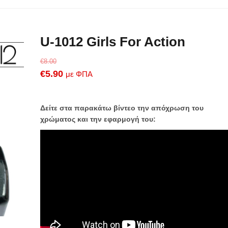
U-1012 Girls For Action
€
8.00
Original
Η
€
5.90
με ΦΠΑ
price
τρέχουσα
was:
τιμή
Δείτε στα παρακάτω βίντεο την απόχρωση του
€8.00.
είναι:
χρώματος και την εφαρμογή του:
€5.90.