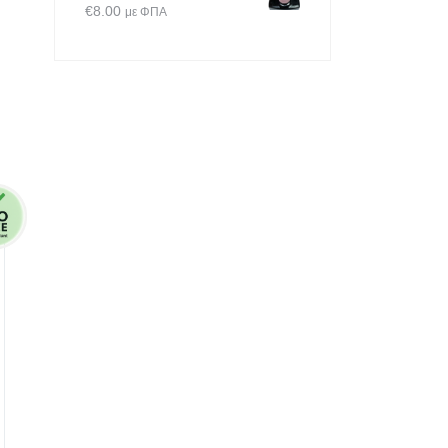
€
8.00
με ΦΠΑ