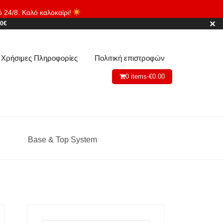
ό 24/8. Καλό καλοκαίρι!
Απόρριψη
✕
80€
Χρήσιμες Πληροφορίες
Πολιτική επιστροφών
0 items-
€
0.00
Base & Top System