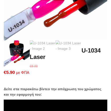
U-1034
Laser
€
8.00
Original
Η
€
5.90
με ΦΠΑ
price
τρέχουσα
was:
τιμή
Δείτε στα παρακάτω βίντεο την απόχρωση του χρώματος
€8.00.
είναι:
και την εφαρμογή του:
€5.90.