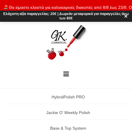
Skip
Θα είμαστε κλειστά για καλοκαιρινές διακοπές από 8/8 έως 23/8. Ο
to
παραγγελίες θα εκτελούνται ξανά από 24/8. Καλό καλοκαίρι!
Απόρρι
Ελάχιστη αξία παραγγελίας:
20€
|
Δωρεάν μεταφορικά
για παραγγελίες άνω
content
✕
των 80€
HybridPolish PRO
Jackie O’ Weekly Polish
Base & Top System