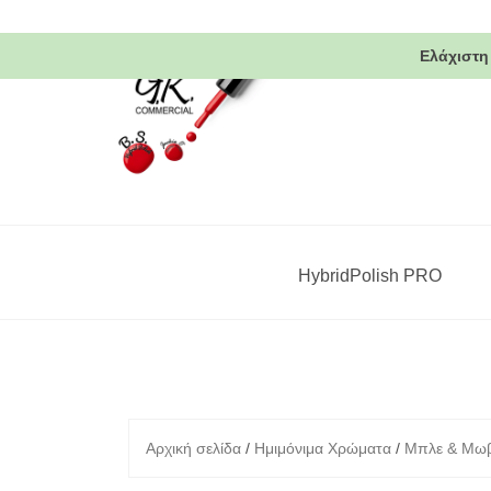
Skip
to
Ελάχιστη
content
HybridPolish PRO
Αρχική σελίδα
/
Ημιμόνιμα Χρώματα
/
Μπλε & Μω