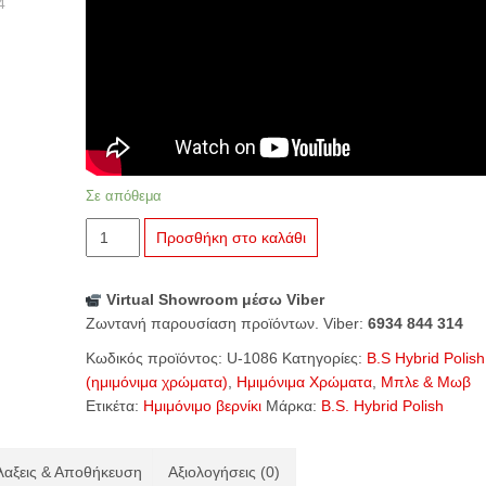
Σε απόθεμα
U-
Προσθήκη στο καλάθι
1086
Dark
Virtual Showroom μέσω Viber
Ocean
Ζωντανή παρουσίαση προϊόντων. Viber:
6934 844 314
ποσότητα
Κωδικός προϊόντος:
U-1086
Κατηγορίες:
B.S Hybrid Polish
(ημιμόνιμα χρώματα)
,
Ημιμόνιμα Χρώματα
,
Μπλε & Μωβ
Ετικέτα:
Ημιμόνιμο βερνίκι
Μάρκα:
B.S. Hybrid Polish
αξεις & Αποθήκευση
Αξιολογήσεις (0)