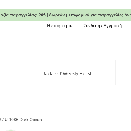
 αξία παραγγελίας:
20€
|
Δωρεάν μεταφορικά
για παραγγελίες άν
Η εταιρία μας
Σύνδεση / Εγγραφή
Jackie O’ Weekly Polish
β
/ U-1086 Dark Ocean