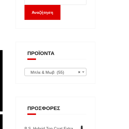
Αναζήτηση
ΠΡΟΪΌΝΤΑ
Μπλε & Μωβ (55)
×
ΠΡΟΣΦΟΡΈΣ
B.S. Hybrid Top Coat Extra