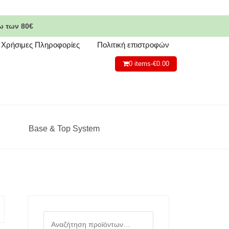
ω των 80€
Χρήσιμες Πληροφορίες
Πολιτική επιστροφών
0 items-
€
0.00
Base & Top System
Αναζήτηση
για: