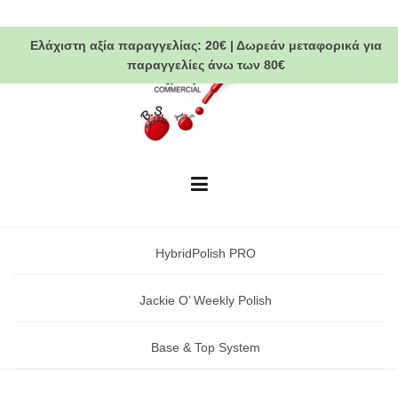
Skip
to
Ελάχιστη αξία παραγγελίας:
20€
|
Δωρεάν μεταφορικά
για
content
παραγγελίες άνω των 80€
HybridPolish PRO
Jackie O’ Weekly Polish
Base & Top System