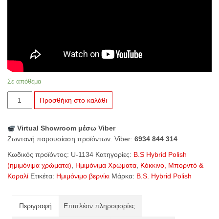
Σε απόθεμα
U-
Προσθήκη στο καλάθι
1134
Κόκκινο
Virtual Showroom μέσω Viber
(Lady)
Ζωντανή παρουσίαση προϊόντων. Viber:
6934 844 314
ποσότητα
Κωδικός προϊόντος:
U-1134
Κατηγορίες:
B.S Hybrid Polish
(ημιμόνιμα χρώματα)
,
Ημιμόνιμα Χρώματα
,
Κόκκινο, Μπορντό &
Κοραλί
Ετικέτα:
Ημιμόνιμο βερνίκι
Μάρκα:
B.S. Hybrid Polish
Περιγραφή
Επιπλέον πληροφορίες