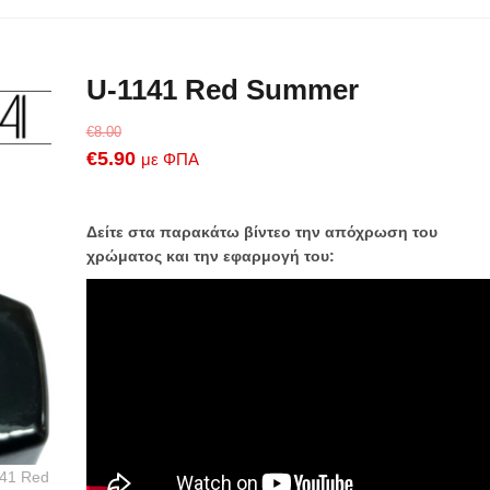
U-1141 Red Summer
€
8.00
Original
Η
€
5.90
με ΦΠΑ
price
τρέχουσα
was:
τιμή
Δείτε στα παρακάτω βίντεο την απόχρωση του
€8.00.
είναι:
χρώματος και την εφαρμογή του:
€5.90.