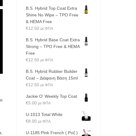
B.S. Hybrid Top Coat Extra
Shine No Wipe – TPO Free
& HEMA Free
€
12.50
με ΦΠΑ
B.S. Hybrid Base Coat Extra
Strong – TPO Free & HEMA
Free
€
12.50
με ΦΠΑ
B.S. Hybrid Rubber Builder
Coat – Διάφανη Βάση 15ml
r
€
12.50
με ΦΠΑ
Jackie O' Weekly Top Coat
φα
€
5.00
με ΦΠΑ
U-1013 Total White
€
8.00
με ΦΠΑ
α,
U-1185 Pink French ( Ροζ )