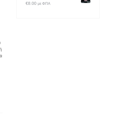
€
8.00
με ΦΠΑ
α
ή
ά