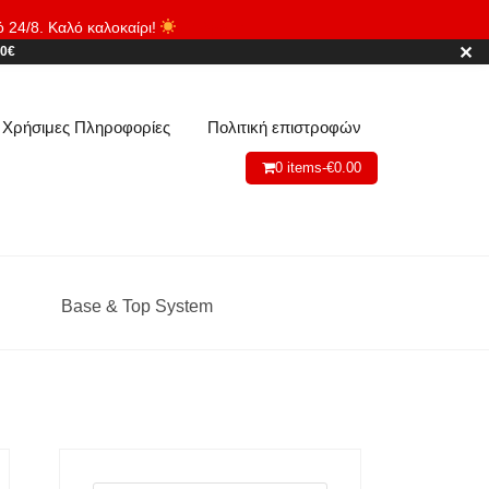
ό 24/8. Καλό καλοκαίρι!
Απόρριψη
✕
80€
Χρήσιμες Πληροφορίες
Πολιτική επιστροφών
0 items-
€
0.00
Base & Top System