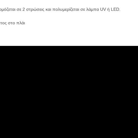
μόζεται σε 2 στρώσεις και πολυμερίζεται σε λάμπα UV ή LED.
τος στο πλάι