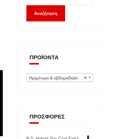
Αναζήτηση
ΠΡΟΪΌΝΤΑ
Ημιμόνιμα & εβδομαδιαία (Εκτός) (0)
×
ΠΡΟΣΦΟΡΈΣ
B.S. Hybrid Top Coat Extra