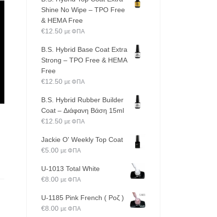
Shine No Wipe – TPO Free
& HEMA Free
€
12.50
με ΦΠΑ
B.S. Hybrid Base Coat Extra
Strong – TPO Free & HEMA
Free
€
12.50
με ΦΠΑ
B.S. Hybrid Rubber Builder
Coat – Διάφανη Βάση 15ml
€
12.50
με ΦΠΑ
Jackie O' Weekly Top Coat
€
5.00
με ΦΠΑ
U-1013 Total White
€
8.00
με ΦΠΑ
U-1185 Pink French ( Ροζ )
€
8.00
με ΦΠΑ