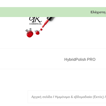
Skip
to
Ελάχιστη
content
HybridPolish PRO
Αρχική σελίδα
/
Ημιμόνιμα & εβδομαδιαία (Εκτός)
/