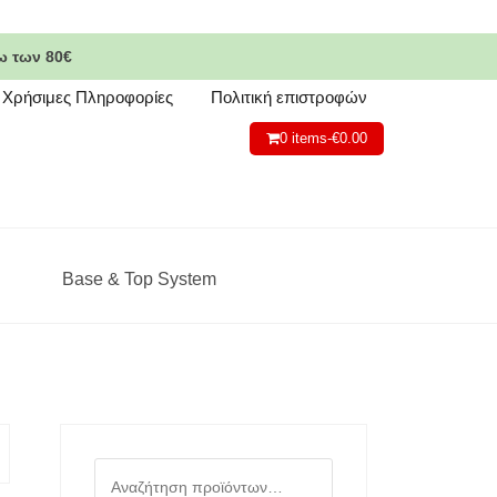
ω των 80€
Χρήσιμες Πληροφορίες
Πολιτική επιστροφών
0 items-
€
0.00
Base & Top System
Αναζήτηση
για: