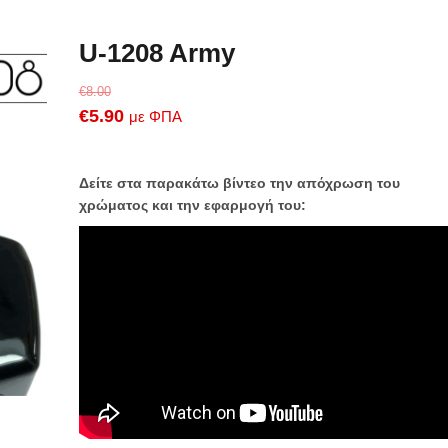
U-1208 Army
€
8.00
Original
Η
€
5.90
με ΦΠΑ
price
τρέχουσα
was:
τιμή
Δείτε στα παρακάτω βίντεο την απόχρωση του
€8.00.
είναι:
χρώματος και την εφαρμογή του:
€5.90.