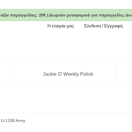
 αξία παραγγελίας:
20€
|
Δωρεάν μεταφορικά
για παραγγελίες άν
Η εταιρία μας
Σύνδεση / Εγγραφή
Jackie O’ Weekly Polish
 U-1208 Army