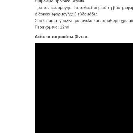
Ημιμόνιμο υβριδικό βερνίκι
Τρόπος εφαρμογής: Τοποθετείται μετά τη βάση, εφαρ
Διάρκεια εφαρμογής: 3 εβδομάδες
Συσκευασία: γυάλινη με πινέλο και παράθυρο χρώμα
Περιεχόμενο: 12ml
Δείτε τα παρακάτω βίντεο: