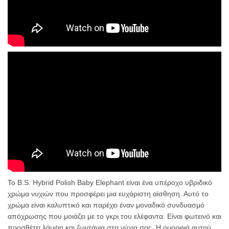
Το B.S. Hybrid Polish Baby Elephant είναι ένα υπέροχο υβριδικό
χρώμα νυχιών που προσφέρει μια ευχάριστη αίσθηση. Αυτό το
χρώμα είναι καλυπτικό και παρέχει έναν μοναδικό συνδυασμό
απόχρωσης που μοιάζει με το γκρι του ελέφαντα. Είναι φωτεινό και
προσθέτει λάμψη και ζωντάνια στα νύχια σας. Η ομορφιά αυτού