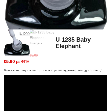
U-1235 Baby
Elephant
€
8.00
Original
Η
€
5.90
με ΦΠΑ
price
τρέχουσα
Δείτε στα παρακάτω βίντεο την απόχρωση του χρώματος:
was:
τιμή
€8.00.
είναι:
€5.90.