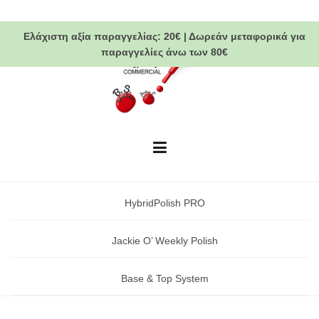
Skip
to
Ελάχιστη αξία παραγγελίας:
20€
|
Δωρεάν μεταφορικά
για
content
παραγγελίες άνω των 80€
HybridPolish PRO
Jackie O’ Weekly Polish
Base & Top System