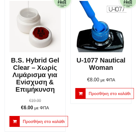
B.S. Hybrid Gel
U-1077 Nautical
Clear – Χωρίς
Woman
Λιμάρισμα για
€
8.00
με ΦΠΑ
Ενίσχυση &
Επιμήκυνση
Προσθήκη στο καλάθι
€
19.00
Original
Η
€
6.00
με ΦΠΑ
price
τρέχουσα
Προσθήκη στο καλάθι
was:
τιμή
€19.00.
είναι: