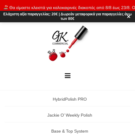
Skip
Θα είμαστε κλειστά για καλοκαιρινές διακοπές από 8/8 έως 23/8. Ο
to
παραγγελίες θα εκτελούνται ξανά από 24/8. Καλό καλοκαίρι!
Απόρρι
Ελάχιστη αξία παραγγελίας:
20€
|
Δωρεάν μεταφορικά
για παραγγελίες άνω
content
✕
των 80€
HybridPolish PRO
Jackie O’ Weekly Polish
Base & Top System