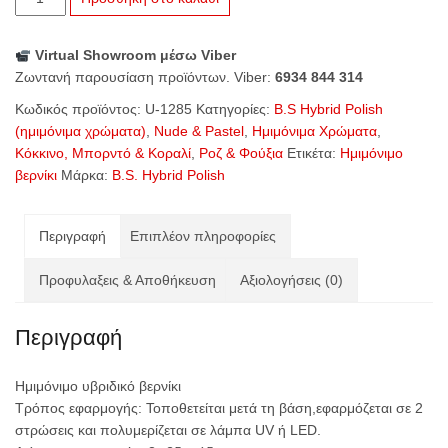
1285
Flamingo
Virtual Showroom μέσω Viber
ποσότητα
Ζωντανή παρουσίαση προϊόντων. Viber:
6934 844 314
Κωδικός προϊόντος:
U-1285
Κατηγορίες:
B.S Hybrid Polish
(ημιμόνιμα χρώματα)
,
Nude & Pastel
,
Ημιμόνιμα Χρώματα
,
Κόκκινο, Μπορντό & Κοραλί
,
Ροζ & Φούξια
Ετικέτα:
Ημιμόνιμο
βερνίκι
Μάρκα:
B.S. Hybrid Polish
Περιγραφή
Επιπλέον πληροφορίες
Προφυλαξεις & Αποθήκευση
Αξιολογήσεις (0)
Περιγραφή
Ημιμόνιμο υβριδικό βερνίκι
Τρόπος εφαρμογής: Τοποθετείται μετά τη βάση,εφαρμόζεται σε 2
στρώσεις και πολυμερίζεται σε λάμπα UV ή LED.