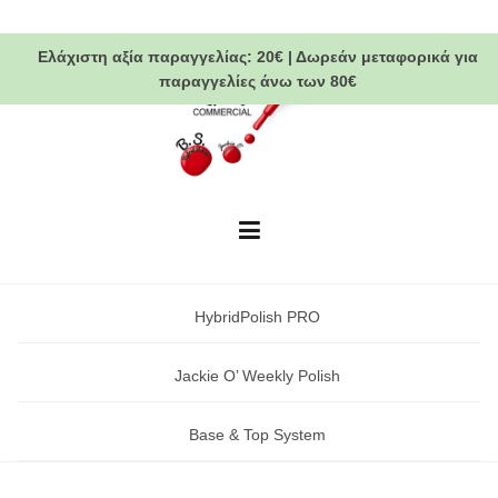
Skip
to
Ελάχιστη αξία παραγγελίας:
20€
|
Δωρεάν μεταφορικά
για
content
παραγγελίες άνω των 80€
HybridPolish PRO
Jackie O’ Weekly Polish
Base & Top System