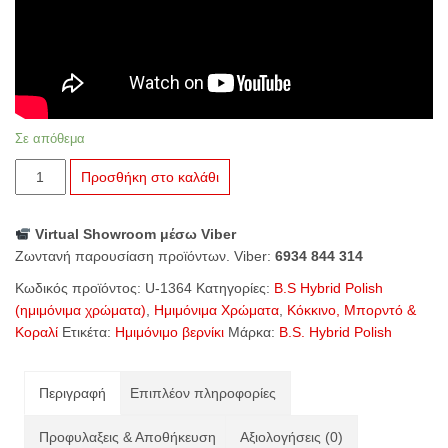
Σε απόθεμα
U-
Προσθήκη στο καλάθι
1364
Bloody
Virtual Showroom μέσω Viber
Mary
Ζωντανή παρουσίαση προϊόντων. Viber:
6934 844 314
ποσότητα
Κωδικός προϊόντος:
U-1364
Κατηγορίες:
B.S Hybrid Polish
(ημιμόνιμα χρώματα)
,
Ημιμόνιμα Χρώματα
,
Κόκκινο, Μπορντό &
Κοραλί
Ετικέτα:
Ημιμόνιμο βερνίκι
Μάρκα:
B.S. Hybrid Polish
Περιγραφή
Επιπλέον πληροφορίες
Προφυλαξεις & Αποθήκευση
Αξιολογήσεις (0)