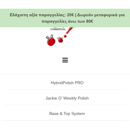
Skip
to
Ελάχιστη αξία παραγγελίας:
20€
|
Δωρεάν μεταφορικά
για
content
παραγγελίες άνω των 80€
HybridPolish PRO
Jackie O’ Weekly Polish
Base & Top System