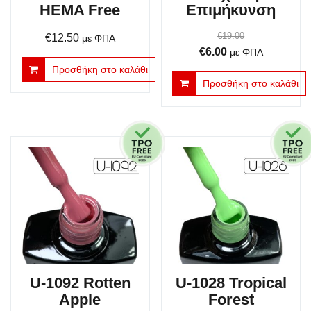
HEMA Free
Επιμήκυνση
€
19.00
€
12.50
με ΦΠΑ
Original
Η
€
6.00
με ΦΠΑ
price
τρέχουσα
Προσθήκη στο καλάθι
Προσθήκη στο καλάθι
was:
τιμή
€19.00.
είναι:
€6.00.
U-1092 Rotten
U-1028 Tropical
Apple
Forest