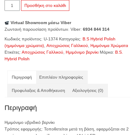
U-
Προσθήκη στο καλάθι
1374
Cloud
Virtual Showroom μέσω Viber
French
Ζωντανή παρουσίαση προϊόντων. Viber:
6934 844 314
ποσότητα
Κωδικός προϊόντος:
U-1374
Κατηγορίες:
B.S Hybrid Polish
(ημιμόνιμα χρώματα)
,
Αποχρώσεις Γαλλικού
,
Ημιμόνιμα Χρώματα
Ετικέτες:
Αποχρώσεις Γαλλικού
,
Ημιμόνιμο βερνίκι
Μάρκα:
B.S.
Hybrid Polish
Περιγραφή
Επιπλέον πληροφορίες
Προφυλαξεις & Αποθήκευση
Αξιολογήσεις (0)
Περιγραφή
Ημιμόνιμο υβριδικό βερνίκι
Τρόπος εφαρμογής: Τοποθετείται μετά τη βάση, εφαρμόζεται σε 2