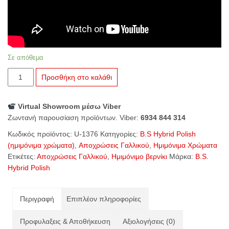
Σε απόθεμα
U-
Προσθήκη στο καλάθι
1376
Dark
Virtual Showroom μέσω Viber
Cover
Ζωντανή παρουσίαση προϊόντων. Viber:
6934 844 314
ποσότητα
Κωδικός προϊόντος:
U-1376
Κατηγορίες:
B.S Hybrid Polish
(ημιμόνιμα χρώματα)
,
Αποχρώσεις Γαλλικού
,
Ημιμόνιμα Χρώματα
Ετικέτες:
Αποχρώσεις Γαλλικού
,
Ημιμόνιμο βερνίκι
Μάρκα:
B.S.
Hybrid Polish
Περιγραφή
Επιπλέον πληροφορίες
Προφυλαξεις & Αποθήκευση
Αξιολογήσεις (0)