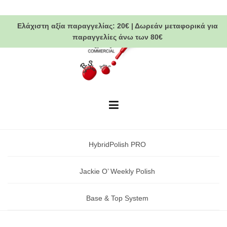
Skip
to
Ελάχιστη αξία παραγγελίας:
20€
|
Δωρεάν μεταφορικά
για
content
παραγγελίες άνω των 80€
HybridPolish PRO
Jackie O’ Weekly Polish
Base & Top System