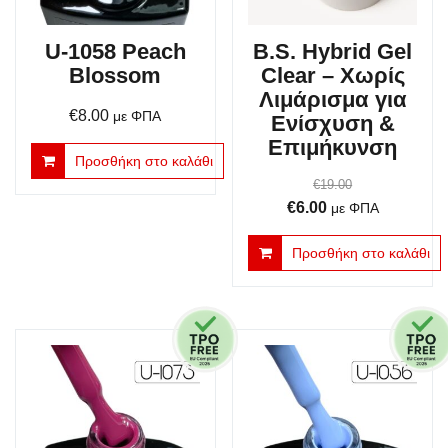
U-1058 Peach
B.S. Hybrid Gel
Blossom
Clear – Χωρίς
Λιμάρισμα για
€
8.00
με ΦΠΑ
Ενίσχυση &
Επιμήκυνση
Προσθήκη στο καλάθι
€
19.00
Original
Η
€
6.00
με ΦΠΑ
price
τρέχουσα
Προσθήκη στο καλάθι
was:
τιμή
€19.00.
είναι:
€6.00.