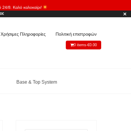
ό 24/8. Καλό καλοκαίρι!
Απόρριψη
✕
80€
Χρήσιμες Πληροφορίες
Πολιτική επιστροφών
0 items-
€
0.00
Base & Top System