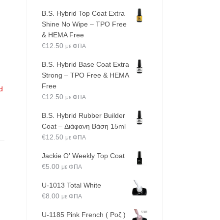
B.S. Hybrid Top Coat Extra
Shine No Wipe – TPO Free
& HEMA Free
€
12.50
με ΦΠΑ
B.S. Hybrid Base Coat Extra
Strong – TPO Free & HEMA
Free
d
€
12.50
με ΦΠΑ
B.S. Hybrid Rubber Builder
Coat – Διάφανη Βάση 15ml
€
12.50
με ΦΠΑ
Jackie O' Weekly Top Coat
€
5.00
με ΦΠΑ
U-1013 Total White
€
8.00
με ΦΠΑ
U-1185 Pink French ( Ροζ )