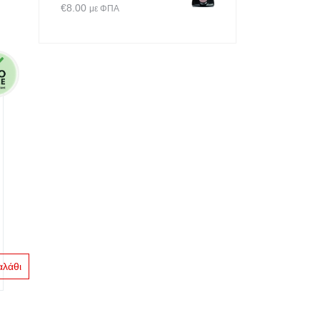
€
8.00
με ΦΠΑ
αλάθι