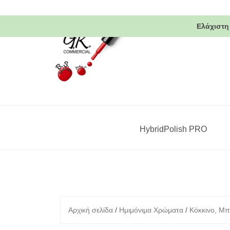
Skip
to
Ελάχιστη
content
HybridPolish PRO
Αρχική σελίδα
/
Ημιμόνιμα Χρώματα
/
Κόκκινο, Μπ