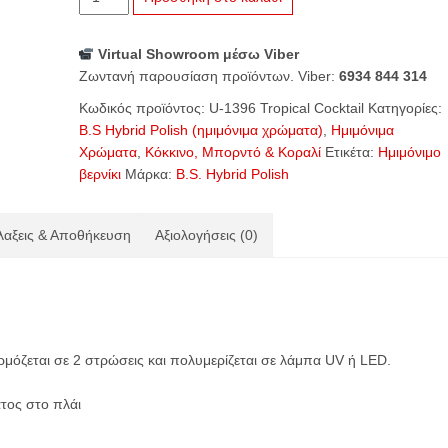
1396
Tropical
Virtual Showroom μέσω Viber
Cocktail
Ζωντανή παρουσίαση προϊόντων. Viber:
6934 844 314
ποσότητα
Κωδικός προϊόντος:
U-1396 Tropical Cocktail
Κατηγορίες:
B.S Hybrid Polish (ημιμόνιμα χρώματα)
,
Ημιμόνιμα
Χρώματα
,
Κόκκινο, Μπορντό & Κοραλί
Ετικέτα:
Ημιμόνιμο
βερνίκι
Μάρκα:
B.S. Hybrid Polish
αξεις & Αποθήκευση
Αξιολογήσεις (0)
ρμόζεται σε 2 στρώσεις και πολυμερίζεται σε λάμπα UV ή
LED
.
τος στο πλάι