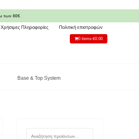
ω των 80€
Χρήσιμες Πληροφορίες
Πολιτική επιστροφών
0 items-
€
0.00
Base & Top System
Αναζήτηση
για: