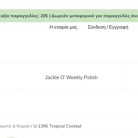
 αξία παραγγελίας:
20€
|
Δωρεάν μεταφορικά
για παραγγελίες άν
Η εταιρία μας
Σύνδεση / Εγγραφή
Jackie O’ Weekly Polish
ορντό & Κοραλί
/ U-1396 Tropical Cocktail