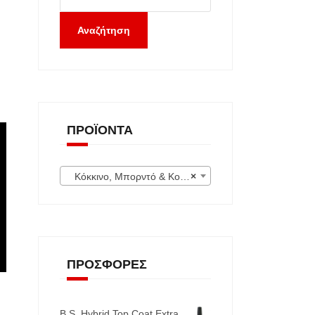
Αναζήτηση
ΠΡΟΪΌΝΤΑ
Κόκκινο, Μπορντό & Κοραλί (54)
×
ΠΡΟΣΦΟΡΈΣ
B.S. Hybrid Top Coat Extra