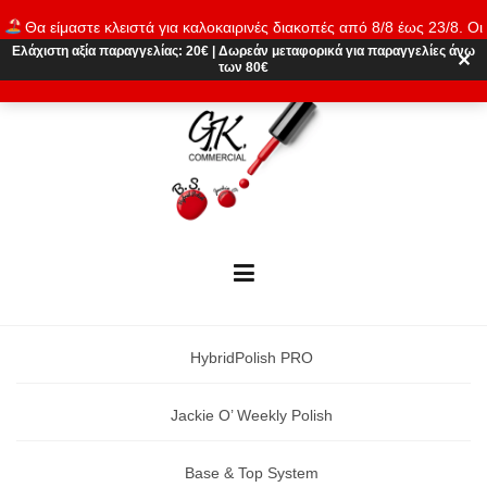
Skip
Θα είμαστε κλειστά για καλοκαιρινές διακοπές από 8/8 έως 23/8. Οι
to
παραγγελίες θα εκτελούνται ξανά από 24/8. Καλό καλοκαίρι!
Ελάχιστη αξία παραγγελίας:
20€
|
Δωρεάν μεταφορικά
για παραγγελίες άνω
content
✕
των 80€
Απόρριψη
HybridPolish PRO
Jackie O’ Weekly Polish
Base & Top System