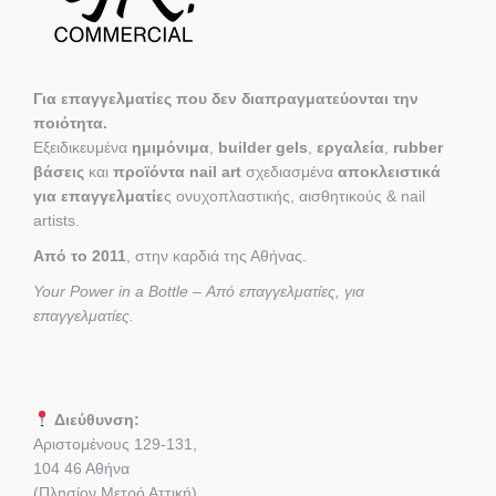
Για επαγγελματίες που δεν διαπραγματεύονται την
ποιότητα.
Εξειδικευμένα
ημιμόνιμα
,
builder gels
,
εργαλεία
,
rubber
βάσεις
και
προϊόντα nail art
σχεδιασμένα
αποκλειστικά
για επαγγελματίε
ς ονυχοπλαστικής, αισθητικούς & nail
artists.
Από το 2011
, στην καρδιά της Αθήνας.
Your Power in a Bottle – Από επαγγελματίες, για
επαγγελματίες.
Διεύθυνση:
Αριστομένους 129-131,
104 46 Αθήνα
(Πλησίον Μετρό Αττική)