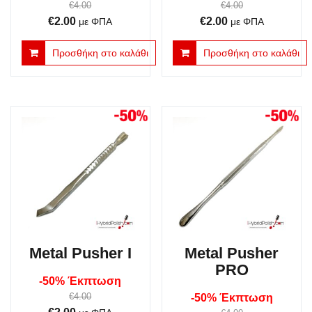
€
4.00
€
4.00
Original
Η
Original
Η
€
2.00
€
2.00
με ΦΠΑ
με ΦΠΑ
price
τρέχουσα
price
τρέχουσα
Προσθήκη στο καλάθι
Προσθήκη στο καλάθι
was:
τιμή
was:
τιμή
€4.00.
είναι:
€4.00.
είναι:
€2.00.
€2.00.
Metal Pusher Ι
Metal Pusher
PRO
-50% Έκπτωση
€
4.00
-50% Έκπτωση
Original
Η