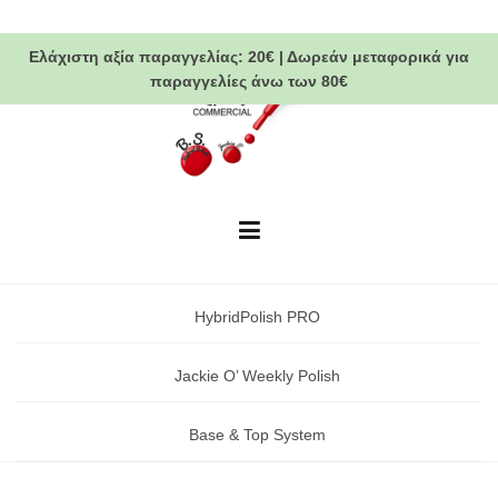
Skip
to
Ελάχιστη αξία παραγγελίας:
20€
|
Δωρεάν μεταφορικά
για
content
παραγγελίες άνω των 80€
HybridPolish PRO
Jackie O’ Weekly Polish
Base & Top System