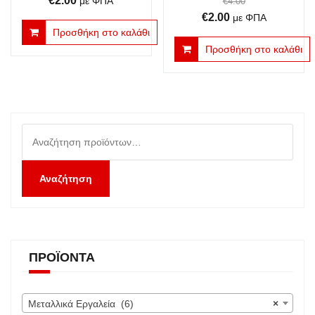
€
2.00
με ΦΠΑ
€
4.00
Original
Η
price
τρέχουσα
€
2.00
με ΦΠΑ
Προσθήκη στο καλάθι
price
τρέχουσα
was:
τιμή
Προσθήκη στο καλάθι
was:
τιμή
€4.00.
είναι:
€4.00.
είναι:
€2.00.
€2.00.
Αναζήτηση
για:
Αναζήτηση
ΠΡΟΪΌΝΤΑ
Μεταλλικά Εργαλεία (6)
×