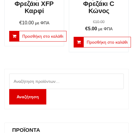
Φρεζάκι XFP
Φρεζάκι C
Καρφί
Κώνος
€
10.00
€
10.00
με ΦΠΑ
Original
Η
€
5.00
με ΦΠΑ
price
τρέχουσα
Προσθήκη στο καλάθι
Προσθήκη στο καλάθι
was:
τιμή
€10.00.
είναι:
€5.00.
Αναζήτηση
για:
Αναζήτηση
ΠΡΟΪΌΝΤΑ