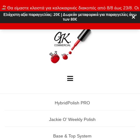
Skip
Θα είμαστε κλειστά για καλοκαιρινές διακοπές από 8/8 έως 23/8. Οι
to
παραγγελίες θα εκτελούνται ξανά από 24/8. Καλό καλοκαίρι!
Ελάχιστη αξία παραγγελίας:
20€
|
Δωρεάν μεταφορικά
για παραγγελίες άνω
content
✕
των 80€
Απόρριψη
HybridPolish PRO
Jackie O’ Weekly Polish
Base & Top System