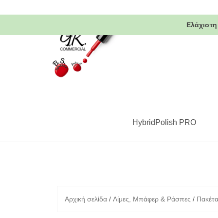
Skip
to
Ελάχιστη
content
HybridPolish PRO
Αρχική σελίδα
/
Λίμες, Μπάφερ & Ράσπες
/
Πακέτ