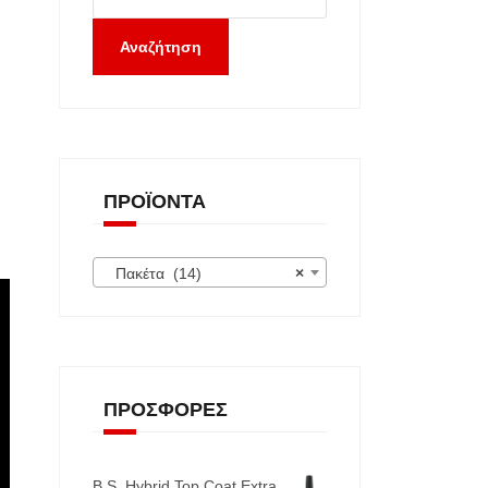
Αναζήτηση
ΠΡΟΪΌΝΤΑ
Πακέτα (14)
×
ΠΡΟΣΦΟΡΈΣ
B.S. Hybrid Top Coat Extra