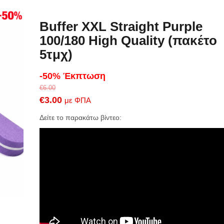
Buffer XXL Straight Purple
100/180 High Quality (πακέτο
5τμχ)
-50% Έκπτωση
€
6.00
Original
Η
€
3.00
με ΦΠΑ
price
τρέχουσα
Δείτε το παρακάτω βίντεο:
was:
τιμή
€6.00.
είναι:
€3.00.