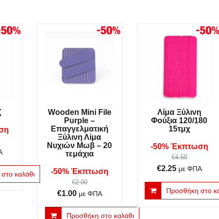
ζ
Wooden Mini File
Λίμα Ξύλινη
Purple –
Φούξια 120/180
Επαγγελματική
15τμχ
ση
Ξύλινη Λίμα
Νυχιών Μωβ – 20
-50% Έκπτωση
Α
τεμάχια
€
4.50
υσα
Original
Η
€
2.25
με ΦΠΑ
-50% Έκπτωση
στο καλάθι
price
τρέχουσα
€
2.00
Προσθήκη στο κ
was:
τιμή
Original
Η
€
1.00
με ΦΠΑ
€4.50.
είναι:
price
τρέχουσα
Προσθήκη στο καλάθι
€2.25.
was:
τιμή