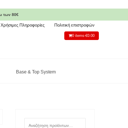
ω των 80€
Χρήσιμες Πληροφορίες
Πολιτική επιστροφών
0 items-
€
0.00
Base & Top System
Αναζήτηση
για: