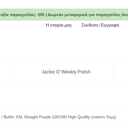
 αξία παραγγελίας:
20€
|
Δωρεάν μεταφορικά
για παραγγελίες άν
Η εταιρία μας
Σύνδεση / Εγγραφή
Jackie O’ Weekly Polish
α
/ Buffer XXL Straight Purple 100/180 High Quality (πακέτο 5τμχ)