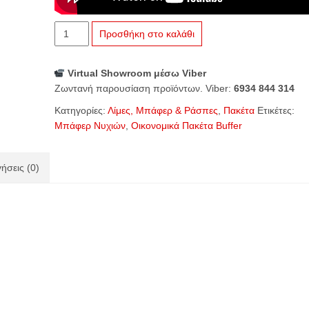
Buffer
Προσθήκη στο καλάθι
XXL
Straight
Virtual Showroom μέσω Viber
Purple
Ζωντανή παρουσίαση προϊόντων. Viber:
6934 844 314
100/180
High
Κατηγορίες:
Λίμες, Μπάφερ & Ράσπες
,
Πακέτα
Ετικέτες:
Quality
Μπάφερ Νυχιών
,
Οικονομικά Πακέτα Buffer
(πακέτο
5τμχ)
ποσότητα
ήσεις (0)