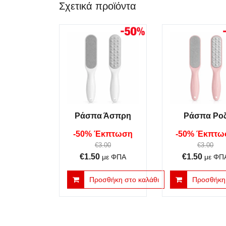
Σχετικά προϊόντα
Ράσπα Άσπρη
Ράσπα Ρο
-50% Έκπτωση
-50% Έκπτω
€
3.00
€
3.00
Original
Η
Original
Η
€
1.50
€
1.50
με ΦΠΑ
με ΦΠ
price
τρέχουσα
price
τρέχο
Προσθήκη στο καλάθι
Προσθήκη 
was:
τιμή
was:
τιμή
€3.00.
είναι:
€3.00.
είναι:
€1.50.
€1.50.