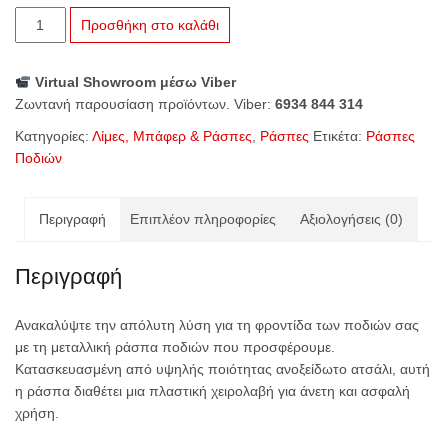
price
τρέχουσα
Ράσπα
Προσθήκη στο καλάθι
was:
τιμή
Μαύρη
ποσότητα
€3.00.
είναι:
Virtual Showroom μέσω Viber
€1.50.
Ζωντανή παρουσίαση προϊόντων. Viber:
6934 844 314
Κατηγορίες:
Λίμες, Μπάφερ & Ράσπες
,
Ράσπες
Ετικέτα:
Ράσπες
Ποδιών
Περιγραφή
Επιπλέον πληροφορίες
Αξιολογήσεις (0)
Περιγραφή
Ανακαλύψτε την απόλυτη λύση για τη φροντίδα των ποδιών σας
με τη μεταλλική ράσπα ποδιών που προσφέρουμε.
Κατασκευασμένη από υψηλής ποιότητας ανοξείδωτο ατσάλι, αυτή
η ράσπα διαθέτει μια πλαστική χειρολαβή για άνετη και ασφαλή
χρήση.