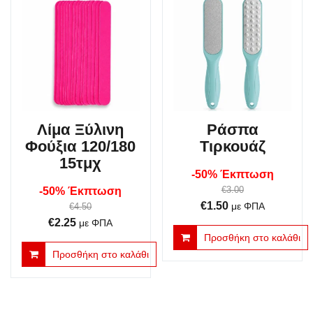
Λίμα Ξύλινη
Ράσπα
Φούξια 120/180
Τιρκουάζ
15τμχ
-50% Έκπτωση
€
3.00
-50% Έκπτωση
Original
Η
€
1.50
€
4.50
με ΦΠΑ
Original
Η
€
2.25
price
τρέχουσα
με ΦΠΑ
Προσθήκη στο καλάθι
price
τρέχουσα
was:
τιμή
Προσθήκη στο καλάθι
was:
τιμή
€3.00.
είναι:
€4.50.
είναι:
€1.50.
€2.25.