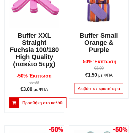
Buffer XXL
Buffer Small
Straight
Orange &
Fuchsia 100/180
Purple
High Quality
-50% Έκπτωση
(πακέτο 5τμχ)
€
3.00
Original
Η
€
1.50
με ΦΠΑ
-50% Έκπτωση
price
τρέχουσα
€
6.00
Διαβάστε περισσότερα
Original
Η
€
3.00
was:
τιμή
με ΦΠΑ
price
τρέχουσα
€3.00.
είναι:
Προσθήκη στο καλάθι
was:
τιμή
€1.50.
€6.00.
είναι:
€3.00.