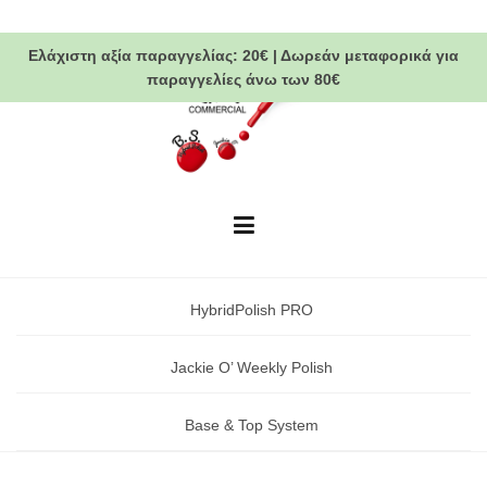
Skip
to
Ελάχιστη αξία παραγγελίας:
20€
|
Δωρεάν μεταφορικά
για
content
παραγγελίες άνω των 80€
HybridPolish PRO
Jackie O’ Weekly Polish
Base & Top System