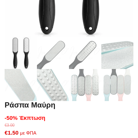
Ράσπα Μαύρη
-50% Έκπτωση
€
3.00
Original
Η
€
1.50
με ΦΠΑ