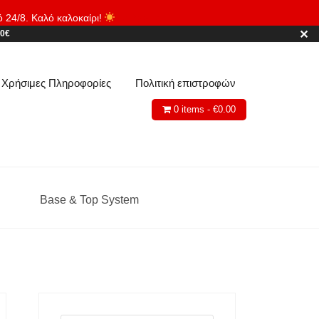
ό 24/8. Καλό καλοκαίρι!
Απόρριψη
✕
80€
Χρήσιμες Πληροφορίες
Πολιτική επιστροφών
0 items -
€
0.00
Base & Top System