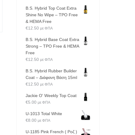
B.S. Hybrid Top Coat Extra
Shine No Wipe – TPO Free
& HEMA Free
€
12.50
με ΦΠΑ
B.S. Hybrid Base Coat Extra
Strong – TPO Free & HEMA
Free
€
12.50
με ΦΠΑ
B.S. Hybrid Rubber Builder
Coat – Διάφανη Βάση 15ml
€
12.50
με ΦΠΑ
Jackie O' Weekly Top Coat
€
5.00
με ΦΠΑ
U-1013 Total White
€
8.00
με ΦΠΑ
U-1185 Pink French ( Ροζ )