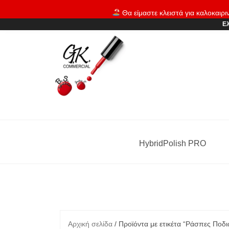
Skip
Θα είμαστε κλειστά για καλοκαιρι
to
Ελ
content
HybridPolish PRO
Αρχική σελίδα
/ Προϊόντα με ετικέτα “Ράσπες Ποδι