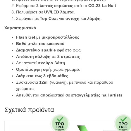
Εφάρμοσε
2 λεπτές στρώσεις
από το
CG-23 La Nuit
.
Πολυμέρισε σε
UV/LED λάμπα
.
Σφράγισε με
Top Coat
για
αντοχή
και
λάμψη
.
Χαρακτηριστικά
Flash Gel
με
μικροκρυστάλλους
Βαθύ μπλε του ωκεανού
Διαμαντένιο sparkle εφέ
στο φως
Απόλυτη κάλυψη
σε
2 στρώσεις
Δεν απαιτεί
σκούρα βάση
Ομοιόμορφη υφή
, χωρίς γραμμές
Διάρκεια έως 3 εβδομάδες
Συσκευασία
12ml
(γυάλινη), με πινέλο και παράθυρο
χρώματος
Απευθύνεται αποκλειστικά σε
επαγγελματίες nail artists
Σχετικά προϊόντα