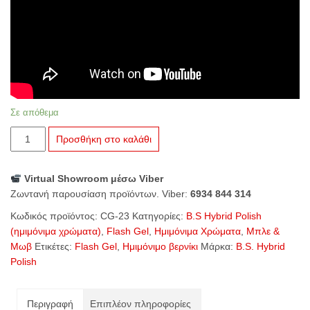
Σε απόθεμα
CG-
Προσθήκη στο καλάθι
23
La
Virtual Showroom μέσω Viber
Nuit
Ζωντανή παρουσίαση προϊόντων. Viber:
6934 844 314
ποσότητα
Κωδικός προϊόντος:
CG-23
Κατηγορίες:
B.S Hybrid Polish
(ημιμόνιμα χρώματα)
,
Flash Gel
,
Ημιμόνιμα Χρώματα
,
Μπλε &
Μωβ
Ετικέτες:
Flash Gel
,
Ημιμόνιμο βερνίκι
Μάρκα:
B.S. Hybrid
Polish
Περιγραφή
Επιπλέον πληροφορίες