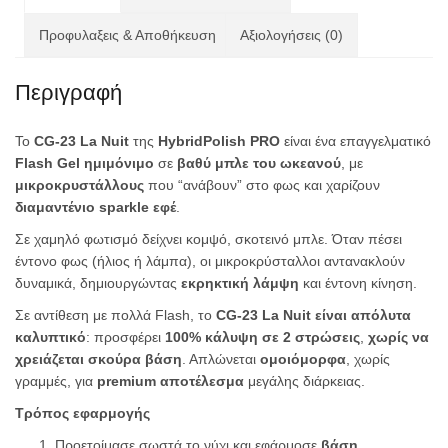
Προφυλαξεις & Αποθήκευση
Αξιολογήσεις (0)
Περιγραφή
Το
CG-23 La Nuit
της
HybridPolish PRO
είναι ένα επαγγελματικό
Flash Gel ημιμόνιμο
σε
βαθύ μπλε του ωκεανού
, με
μικροκρυστάλλους
που “ανάβουν” στο φως και χαρίζουν
διαμαντένιο sparkle εφέ
.
Σε χαμηλό φωτισμό δείχνει κομψό, σκοτεινό μπλε. Όταν πέσει
έντονο φως (ήλιος ή λάμπα), οι μικροκρύσταλλοι αντανακλούν
δυναμικά, δημιουργώντας
εκρηκτική λάμψη
και έντονη κίνηση.
Σε αντίθεση με πολλά Flash, το
CG-23 La Nuit είναι απόλυτα
καλυπτικό
: προσφέρει
100% κάλυψη σε 2 στρώσεις
,
χωρίς να
χρειάζεται σκούρα βάση
. Απλώνεται
ομοιόμορφα
, χωρίς
γραμμές, για
premium αποτέλεσμα
μεγάλης διάρκειας.
Τρόπος εφαρμογής
Προετοίμασε σωστά το νύχι και εφάρμοσε
βάση
.