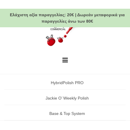
Skip
to
Ελάχιστη αξία παραγγελίας:
20€
|
Δωρεάν μεταφορικά
για
content
παραγγελίες άνω των 80€
HybridPolish PRO
Jackie O’ Weekly Polish
Base & Top System