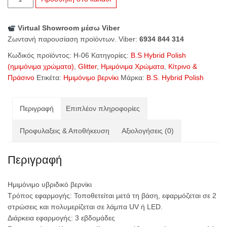
06
Pop
Virtual Showroom μέσω Viber
Color
Ζωντανή παρουσίαση προϊόντων. Viber:
6934 844 314
ποσότητα
Κωδικός προϊόντος:
H-06
Κατηγορίες:
B.S Hybrid Polish
(ημιμόνιμα χρώματα)
,
Glitter
,
Ημιμόνιμα Χρώματα
,
Κίτρινο &
Πράσινο
Ετικέτα:
Ημιμόνιμο βερνίκι
Μάρκα:
B.S. Hybrid Polish
Περιγραφή
Επιπλέον πληροφορίες
Προφυλαξεις & Αποθήκευση
Αξιολογήσεις (0)
Περιγραφή
Ημιμόνιμο υβριδικό βερνίκι
Τρόπος εφαρμογής: Τοποθετείται μετά τη βάση, εφαρμόζεται σε 2
στρώσεις και πολυμερίζεται σε λάμπα UV ή LED.
Διάρκεια εφαρμογής: 3 εβδομάδες