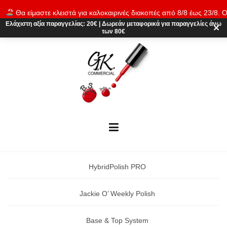
Skip
Θα είμαστε κλειστά για καλοκαιρινές διακοπές από 8/8 έως 23/8. Ο
to
παραγγελίες θα εκτελούνται ξανά από 24/8. Καλό καλοκαίρι!
Απόρρι
Ελάχιστη αξία παραγγελίας:
20€
|
Δωρεάν μεταφορικά
για παραγγελίες άνω
content
✕
των 80€
HybridPolish PRO
Jackie O’ Weekly Polish
Base & Top System