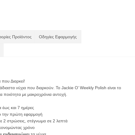
ορίες Προϊόντος
Οδηγίες Εφαρμογής
 που Διαρκεί!
ιαστα νύχια που διαρκούν. Το Jackie O’ Weekly Polish είναι το
ία ποιότητα με μακροχρόνια αντοχή.
α έως και 7 ημέρες
ό την πρώτη εφαρμογή
 2 στρώσεις, στέγνωμα σε 2 λεπτά
ικονομώντας χρόνο
αι
ενδυναμώνει
τα νύχια