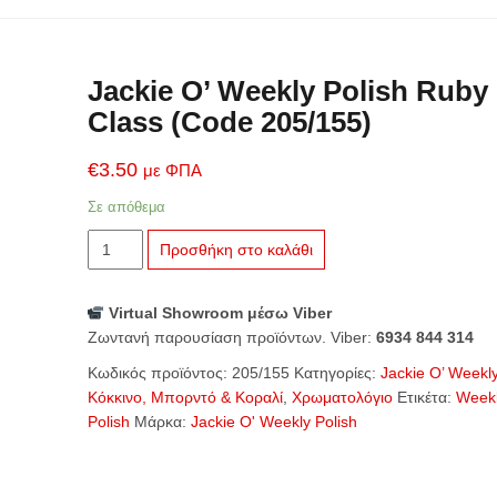
Jackie O’ Weekly Polish Ruby
Class (Code 205/155)
€
3.50
με ΦΠΑ
Σε απόθεμα
Jackie
Προσθήκη στο καλάθι
O’
Weekly
Virtual Showroom μέσω Viber
Polish
Ζωντανή παρουσίαση προϊόντων. Viber:
6934 844 314
Ruby
Class
Κωδικός προϊόντος:
205/155
Κατηγορίες:
Jackie O’ Weekl
(Code
Κόκκινο, Μπορντό & Κοραλί
,
Χρωματολόγιο
Ετικέτα:
Week
205/155)
Polish
Μάρκα:
Jackie O' Weekly Polish
ποσότητα