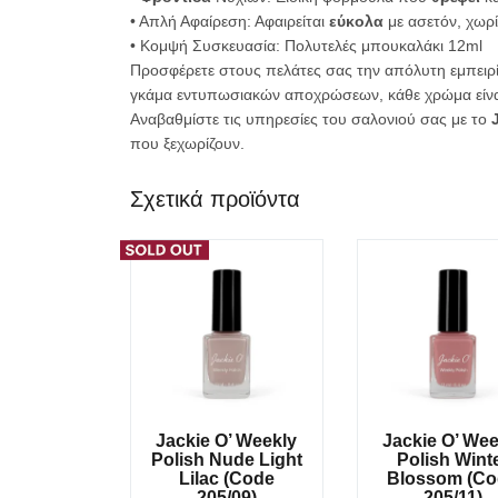
• Απλή Αφαίρεση: Αφαιρείται
εύκολα
με ασετόν, χωρί
• Κομψή Συσκευασία: Πολυτελές μπουκαλάκι 12ml
Προσφέρετε στους πελάτες σας την απόλυτη εμπειρί
γκάμα εντυπωσιακών αποχρώσεων, κάθε χρώμα είναι 
Αναβαθμίστε τις υπηρεσίες του σαλονιού σας με το
που ξεχωρίζουν.
Σχετικά προϊόντα
Jackie O’ Weekly
Jackie O’ Wee
Polish Nude Light
Polish Wint
Lilac (Code
Blossom (C
205/09)
205/11)