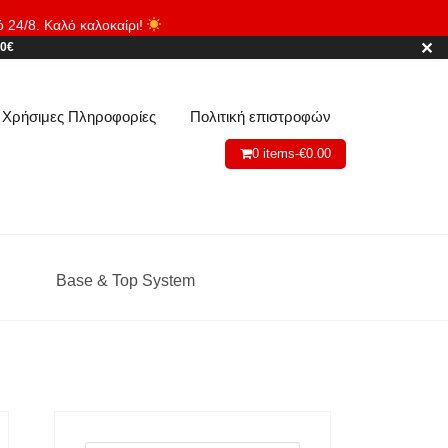
ό 24/8. Καλό καλοκαίρι!
Απόρριψη
✕
80€
Χρήσιμες Πληροφορίες
Πολιτική επιστροφών
0 items-
€
0.00
Base & Top System