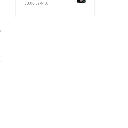
€
8.00
με ΦΠΑ
α