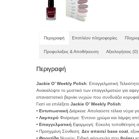
Περιγραφή
Επιπλέον πληροφορίες
Πληροφ
Προφυλαξεις & Αποθήκευση
Αξιολογήσεις (0)
Περιγραφή
Jackie O’ Weekly Polish
: Επαγγελματική Τελειότητα
Ανακαλύψτε το μυστικό των επαγγελματιών για αψεγάδ
επαναστατικό βερνίκι νυχιών που συνδυάζει κορυφα
Γιατί να επιλέξετε
Jackie O’ Weekly Polish
:
•
Εντυπωσιακή
Διάρκεια: Απολαύστε τέλεια νύχια γι
•
Λαμπερό
Φινίρισμα: Έντονο χρώμα και λάμψη απ
•
Επαγγελματική
Εφαρμογή: Εύκολη τοποθέτηση σε
• Προηγμένη Σύνθεση:
Δεν απαιτεί base coat
, εξο
•
Φροντίδα
Νυχιών: Ειδική φόρμουλα που
θρέφει
κ