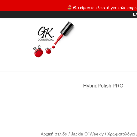
Skip
Θα είμαστε κλειστά για καλοκαιρι
to
Ελ
content
HybridPolish PRO
Αρχική σελίδα
/
Jackie O’ Weekly
/
Χρωματολόγιο