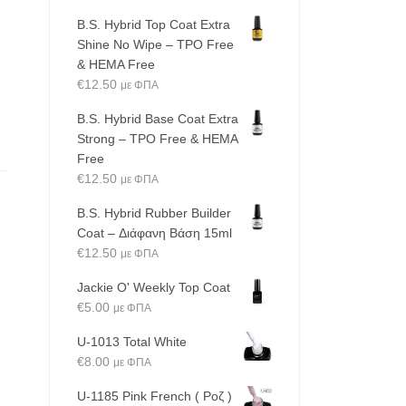
B.S. Hybrid Top Coat Extra
Shine No Wipe – TPO Free
& HEMA Free
€
12.50
με ΦΠΑ
B.S. Hybrid Base Coat Extra
Strong – TPO Free & HEMA
Free
€
12.50
με ΦΠΑ
B.S. Hybrid Rubber Builder
Coat – Διάφανη Βάση 15ml
€
12.50
με ΦΠΑ
Jackie O' Weekly Top Coat
€
5.00
με ΦΠΑ
U-1013 Total White
€
8.00
με ΦΠΑ
U-1185 Pink French ( Ροζ )