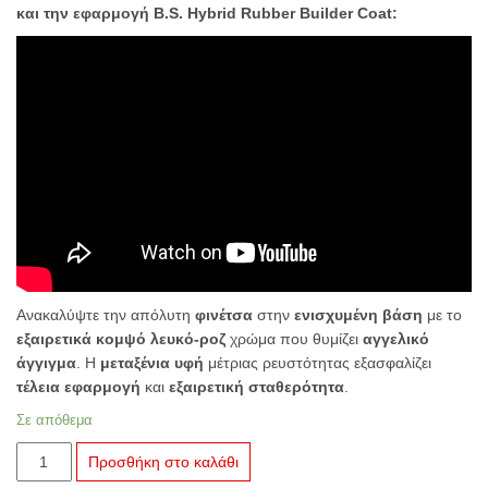
και την εφαρμογή B.S. Hybrid Rubber Builder Coat:
Ανακαλύψτε την απόλυτη
φινέτσα
στην
ενισχυμένη βάση
με το
εξαιρετικά κομψό
λευκό-ροζ
χρώμα που θυμίζει
αγγελικό
άγγιγμα
. Η
μεταξένια υφή
μέτριας ρευστότητας εξασφαλίζει
τέλεια εφαρμογή
και
εξαιρετική σταθερότητα
.
Σε απόθεμα
B.S.
Προσθήκη στο καλάθι
Hybrid