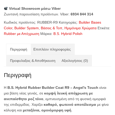
Rubber
Virtual Showroom μέσω Viber
Builder
Ζωντανή παρουσίαση προϊόντων. Viber:
6934 844 314
Coat
R9
Κωδικός προϊόντος:
RUBBER-R9
Κατηγορίες:
Builder Bases
–
Color
,
Builder System
,
Βάσεις & Τοπ
,
Ημιμόνιμα Χρώματα
Ετικέτα:
Angel’s
Rubber με Απόχρωση
Μάρκα:
B.S. Hybrid Polish
Touch
15ml
ποσότητα
Περιγραφή
Επιπλέον πληροφορίες
Προφυλαξεις & Αποθήκευση
Αξιολογήσεις (0)
Περιγραφή
Η
B.S. Hybrid Rubber Builder Coat R9 – Angel’s Touch
είναι
μια βάση νέας γενιάς, σε
κομψή λευκή απόχρωση με
ανεπαίσθητο ροζ τόνο
, εμπνευσμένη από τη φυσική ομορφιά
της επιδερμίδας. Χαρίζει
καθαρό, φωτεινό αποτέλεσμα
με φίνα
κάλυψη και
μεταξένια, ομοιόμορφη υφή
.