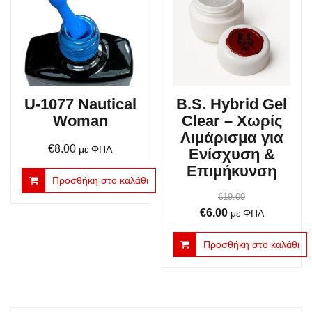
U-1077 Nautical
B.S. Hybrid Gel
Woman
Clear – Χωρίς
Λιμάρισμα για
€
8.00
με ΦΠΑ
Ενίσχυση &
Επιμήκυνση
Προσθήκη στο καλάθι
€
19.00
Original
Η
€
6.00
με ΦΠΑ
price
τρέχουσα
Προσθήκη στο καλάθι
was:
τιμή
€19.00.
είναι:
€6.00.