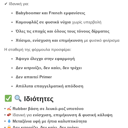
✔ Ιδανική για:
Babyboomer και French εμφανίσεις
Καμουφλάζ σε φυσικά νύχια
χωρίς υπερβολή
Όλες τις εποχές και όλους τους τόνους δέρματος
Χτίσιμο, ενίσχυση και επιμήκυνση
με φυσικό φινίρισμα
Η σταθερή της φόρμουλα προσφέρει:
Άψογο έλεγχο στην εφαρμογή
Δεν κιτρινίζει, δεν καίει, δεν τρέχει
Δεν απαιτεί Primer
Απόλυτα επαγγελματική απόδοση
Ιδιότητες
•
Rubber βάση σε λευκό-ροζ υποτόνο
•
Ιδανική για
ενίσχυση, επιμήκυνση & φυσική κάλυψη
•
Μεταξένια υφή με ήπια καλυπτικότητα
•
Δεν κιτρινίζει, δεν καίει, δεν τρέχει