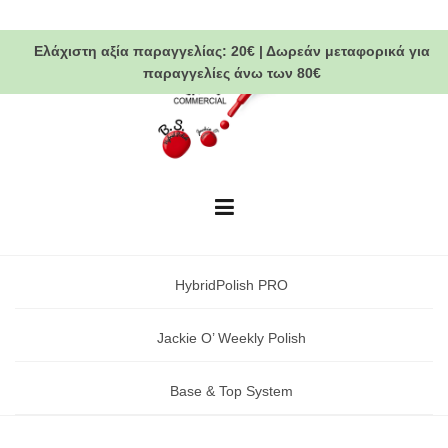
Skip
to
Ελάχιστη αξία παραγγελίας:
20€
|
Δωρεάν μεταφορικά
για
content
παραγγελίες άνω των 80€
HybridPolish PRO
Jackie O’ Weekly Polish
Base & Top System