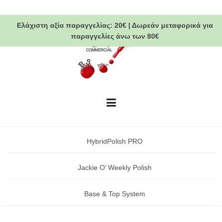
Skip
to
Ελάχιστη αξία παραγγελίας:
20€
|
Δωρεάν μεταφορικά
για
content
παραγγελίες άνω των 80€
HybridPolish PRO
Jackie O’ Weekly Polish
Base & Top System