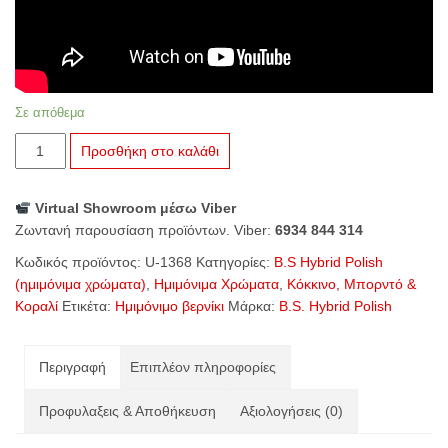
Σε απόθεμα
U-
Προσθήκη στο καλάθι
1368
Dolce
Virtual Showroom μέσω Viber
Vita
Ζωντανή παρουσίαση προϊόντων. Viber:
6934 844 314
ποσότητα
Κωδικός προϊόντος:
U-1368
Κατηγορίες:
B.S Hybrid Polish
(ημιμόνιμα χρώματα)
,
Ημιμόνιμα Χρώματα
,
Κόκκινο, Μπορντό &
Κοραλί
Ετικέτα:
Ημιμόνιμο βερνίκι
Μάρκα:
B.S. Hybrid Polish
Περιγραφή
Επιπλέον πληροφορίες
Προφυλαξεις & Αποθήκευση
Αξιολογήσεις (0)