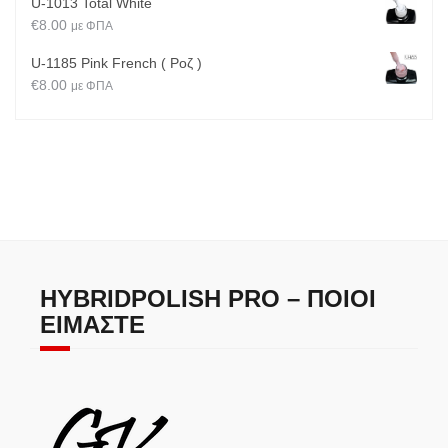
U-1013 Total White
€
8.00
με ΦΠΑ
U-1185 Pink French ( Ροζ )
€
8.00
με ΦΠΑ
HYBRIDPOLISH PRO – ΠΟΙΟΙ
ΕΊΜΑΣΤΕ