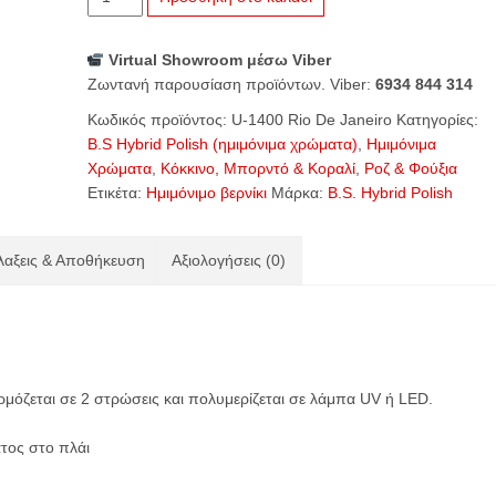
1400
Rio
Virtual Showroom μέσω Viber
De
Ζωντανή παρουσίαση προϊόντων. Viber:
6934 844 314
Janeiro
ποσότητα
Κωδικός προϊόντος:
U-1400 Rio De Janeiro
Κατηγορίες:
B.S Hybrid Polish (ημιμόνιμα χρώματα)
,
Ημιμόνιμα
Χρώματα
,
Κόκκινο, Μπορντό & Κοραλί
,
Ροζ & Φούξια
Ετικέτα:
Ημιμόνιμο βερνίκι
Μάρκα:
B.S. Hybrid Polish
αξεις & Αποθήκευση
Αξιολογήσεις (0)
ρμόζεται σε 2 στρώσεις και πολυμερίζεται σε λάμπα UV ή
LED
.
τος στο πλάι