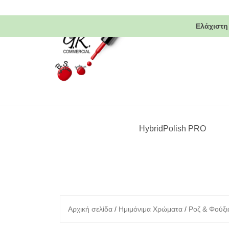
Skip
to
Ελάχιστη
content
HybridPolish PRO
Αρχική σελίδα
/
Ημιμόνιμα Χρώματα
/
Ροζ & Φούξι