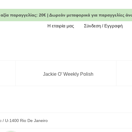
 αξία παραγγελίας:
20€
|
Δωρεάν μεταφορικά
για παραγγελίες άν
Η εταιρία μας
Σύνδεση / Εγγραφή
Jackie O’ Weekly Polish
α
/ U-1400 Rio De Janeiro