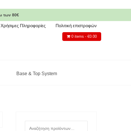
ω των 80€
Χρήσιμες Πληροφορίες
Πολιτική επιστροφών
0 items -
€
0.00
Base & Top System
Αναζήτηση
για: