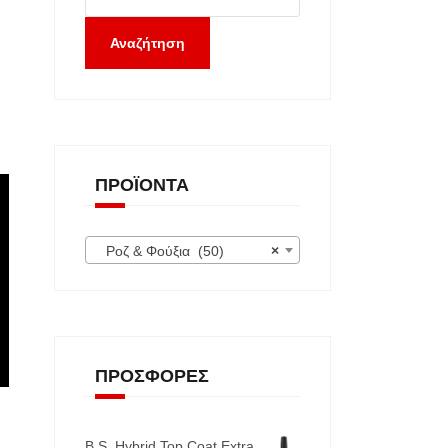
Αναζήτηση
ΠΡΟΪΌΝΤΑ
Ροζ & Φούξια (50)
×
ΠΡΟΣΦΟΡΈΣ
B.S. Hybrid Top Coat Extra