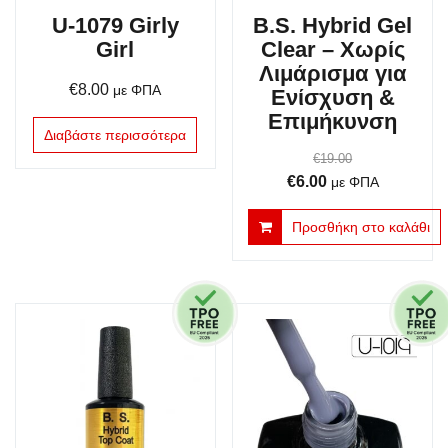
U-1079 Girly
B.S. Hybrid Gel
Girl
Clear – Χωρίς
Λιμάρισμα για
€
8.00
με ΦΠΑ
Ενίσχυση &
Επιμήκυνση
Διαβάστε περισσότερα
€
19.00
Original
Η
€
6.00
με ΦΠΑ
price
τρέχουσα
Προσθήκη στο καλάθι
was:
τιμή
€19.00.
είναι:
€6.00.