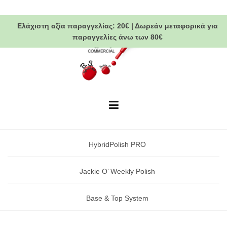
Skip
to
Ελάχιστη αξία παραγγελίας:
20€
|
Δωρεάν μεταφορικά
για
content
παραγγελίες άνω των 80€
HybridPolish PRO
Jackie O’ Weekly Polish
Base & Top System