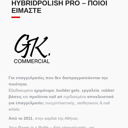
HYBRIDPOLISH PRO – ΠΟΙΟΙ
ΕΊΜΑΣΤΕ
Για επαγγελματίες που δεν διαπραγματεύονται την
ποιότητα.
Εξειδικευμένα
ημιμόνιμα
,
builder gels
,
εργαλεία
,
rubber
βάσεις
και
προϊόντα nail art
σχεδιασμένα
αποκλειστικά
για επαγγελματίε
ς ονυχοπλαστικής, αισθητικούς & nail
artists.
Από το 2011
, στην καρδιά της Αθήνας.
Your Power in a Bottle – Από επαγγελματίες, για