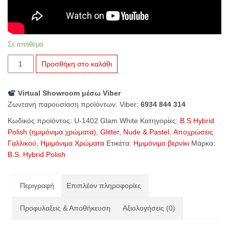
Σε απόθεμα
U-
Προσθήκη στο καλάθι
1402
Glam
Virtual Showroom μέσω Viber
White
Ζωντανή παρουσίαση προϊόντων. Viber:
6934 844 314
ποσότητα
Κωδικός προϊόντος:
U-1402 Glam White
Κατηγορίες:
B.S Hybrid
Polish (ημιμόνιμα χρώματα)
,
Glitter
,
Nude & Pastel
,
Αποχρώσεις
Γαλλικού
,
Ημιμόνιμα Χρώματα
Ετικέτα:
Ημιμόνιμο βερνίκι
Μάρκα:
B.S. Hybrid Polish
Περιγραφή
Επιπλέον πληροφορίες
Προφυλαξεις & Αποθήκευση
Αξιολογήσεις (0)