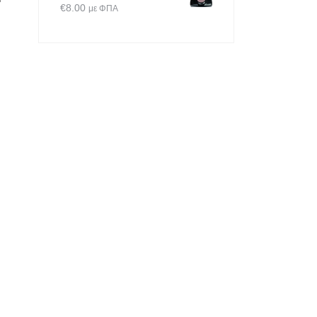
€
8.00
με ΦΠΑ