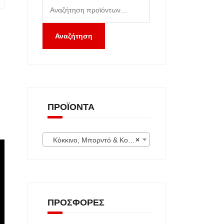
Αναζήτηση
για:
Αναζήτηση
ΠΡΟΪΌΝΤΑ
Κόκκινο, Μπορντό & Κοραλί (52)
×
ΠΡΟΣΦΟΡΈΣ