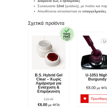
Διάρκεια έως 3 εβδομάδες
Συσκευασία
12ml
(γυάλινη), με πινέλο και π
Απευθύνεται αποκλειστικά σε
επαγγελματίες n
Σχετικά προϊόντα
B.S. Hybrid Gel
U-1051 Nig
Clear – Χωρίς
Burgundy
Λιμάρισμα για
Ενίσχυση &
€
8.00
με ΦΠ
Επιμήκυνση
Προσθήκη 
€
19.00
Original
Η
€
6.00
με ΦΠΑ