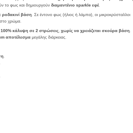
ν το φως και δημιουργούν
διαμαντένιο sparkle εφέ
.
ε
ροδακινί βάση
. Σε έντονο φως (ήλιος ή λάμπα), οι μικροκρύσταλλοι
 στο χρώμα.
ι
100% κάλυψη σε 2 στρώσεις
,
χωρίς να χρειάζεται σκούρα βάση
.
um αποτέλεσμα
μεγάλης διάρκειας.
ση
.
.
.