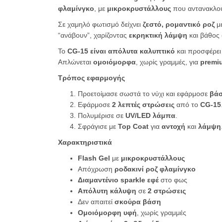
φλαμίνγκο
, με
μικροκρυστάλλους
που αντανακλού
Σε χαμηλό φωτισμό δείχνει
ζεστό, ρομαντικό ροζ
μ
“ανάβουν”, χαρίζοντας
εκρηκτική λάμψη
και βάθος
Το
CG-15 είναι απόλυτα καλυπτικό
και προσφέρε
Απλώνεται
ομοιόμορφα
, χωρίς γραμμές, για
premi
Τρόπος εφαρμογής
Προετοίμασε σωστά το νύχι και εφάρμοσε
βά
Εφάρμοσε
2 λεπτές στρώσεις
από το
CG-15
Πολυμέρισε σε
UV/LED λάμπα
.
Σφράγισε με
Top Coat
για
αντοχή
και
λάμψη
Χαρακτηριστικά
Flash Gel
με
μικροκρυστάλλους
Απόχρωση
ροδακινί ροζ φλαμίνγκο
Διαμαντένιο sparkle εφέ
στο φως
Απόλυτη κάλυψη
σε
2 στρώσεις
Δεν απαιτεί
σκούρα βάση
Ομοιόμορφη υφή
, χωρίς γραμμές