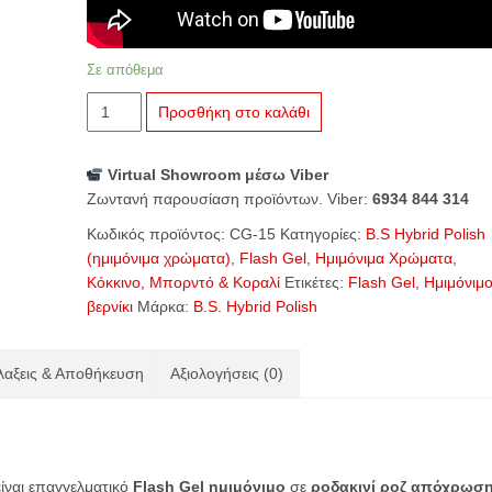
Σε απόθεμα
CG-
Προσθήκη στο καλάθι
15
Flash
Virtual Showroom μέσω Viber
Flamingo
Ζωντανή παρουσίαση προϊόντων. Viber:
6934 844 314
ποσότητα
Κωδικός προϊόντος:
CG-15
Κατηγορίες:
B.S Hybrid Polish
(ημιμόνιμα χρώματα)
,
Flash Gel
,
Ημιμόνιμα Χρώματα
,
Κόκκινο, Μπορντό & Κοραλί
Ετικέτες:
Flash Gel
,
Ημιμόνιμ
βερνίκι
Μάρκα:
B.S. Hybrid Polish
αξεις & Αποθήκευση
Αξιολογήσεις (0)
ίναι επαγγελματικό
Flash Gel ημιμόνιμο
σε
ροδακινί ροζ απόχρωσ