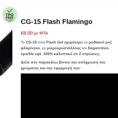
CG-15 Flash Flamingo
€
8.00
με ΦΠΑ
Το
CG-15
είναι
Flash Gel ημιμόνιμο
σε
ροδακινί ροζ
φλαμίνγκο
, με
μικροκρυστάλλους
και
διαμαντένιο
sparkle εφέ
,
100% καλυπτικό σε 2 στρώσεις
.
Δείτε στο παρακάτω βίντεο την απόχρωση του
χρώματος και την εφαρμογή του: