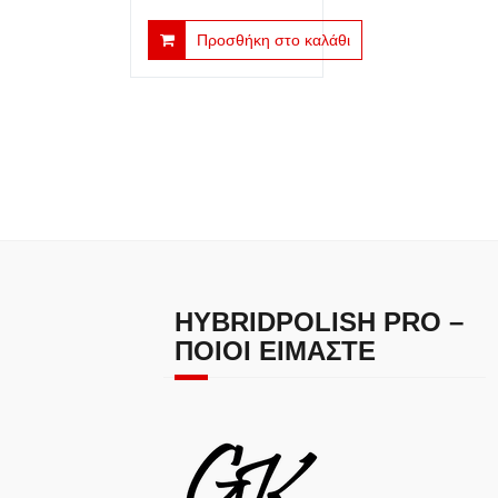
price
τρέχουσα
Προσθήκη στο καλάθι
was:
τιμή
€19.00.
είναι:
€6.00.
HYBRIDPOLISH PRO –
ΠΟΙΟΙ ΕΊΜΑΣΤΕ