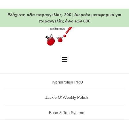
Skip
to
Ελάχιστη αξία παραγγελίας:
20€
|
Δωρεάν μεταφορικά
για
content
παραγγελίες άνω των 80€
HybridPolish PRO
Jackie O’ Weekly Polish
Base & Top System