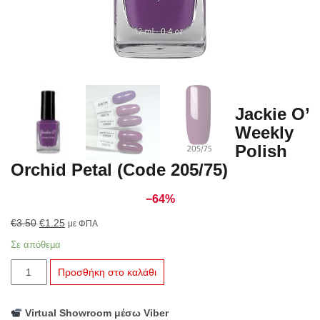
Jackie O’
Weekly
Polish
Orchid Petal (Code 205/75)
−64%
Original
Η
€
3.50
€
1.25
με ΦΠΑ
price
τρέχουσα
Σε απόθεμα
was:
τιμή
Jackie
€3.50.
είναι:
Προσθήκη στο καλάθι
O’
€1.25.
Weekly
Virtual Showroom μέσω Viber
Polish