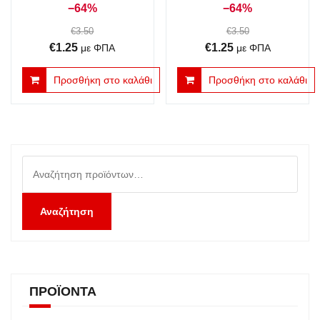
−64%
−64%
€
3.50
€
3.50
Original
Η
Original
Η
€
1.25
€
1.25
με ΦΠΑ
με ΦΠΑ
price
τρέχουσα
price
τρέχουσα
Προσθήκη στο καλάθι
Προσθήκη στο καλάθι
was:
τιμή
was:
τιμή
€3.50.
είναι:
€3.50.
είναι:
€1.25.
€1.25.
Αναζήτηση
για:
Αναζήτηση
ΠΡΟΪΌΝΤΑ