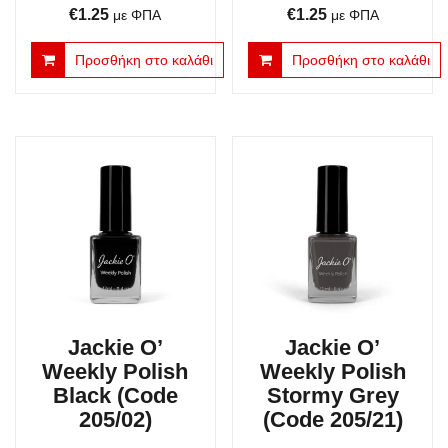
Original
Η
Original
Η
€
1.25
€
1.25
με ΦΠΑ
με ΦΠΑ
price
τρέχουσα
price
τρέχουσα
Προσθήκη στο καλάθι
Προσθήκη στο καλάθι
was:
τιμή
was:
τιμή
€3.50.
είναι:
€3.50.
είναι:
€1.25.
€1.25.
Jackie O’
Jackie O’
Weekly Polish
Weekly Polish
Black (Code
Stormy Grey
205/02)
(Code 205/21)