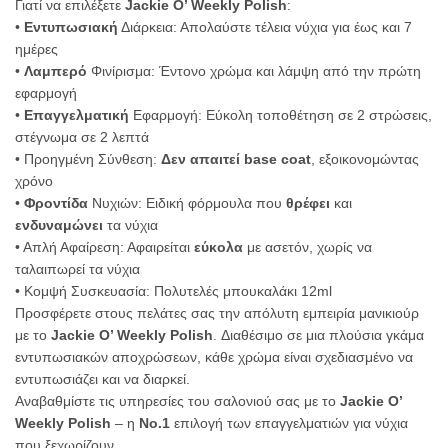
Γιατί να επιλέξετε
Jackie O’ Weekly Polish
:
•
Εντυπωσιακή
Διάρκεια: Απολαύστε τέλεια νύχια για έως και 7
ημέρες
•
Λαμπερό
Φινίρισμα: Έντονο χρώμα και λάμψη από την πρώτη
εφαρμογή
•
Επαγγελματική
Εφαρμογή: Εύκολη τοποθέτηση σε 2 στρώσεις,
στέγνωμα σε 2 λεπτά
• Προηγμένη Σύνθεση:
Δεν απαιτεί base coat
, εξοικονομώντας
χρόνο
•
Φροντίδα
Νυχιών: Ειδική φόρμουλα που
θρέφει
και
ενδυναμώνει
τα νύχια
• Απλή Αφαίρεση: Αφαιρείται
εύκολα
με ασετόν, χωρίς να
ταλαιπωρεί τα νύχια
• Κομψή Συσκευασία: Πολυτελές μπουκαλάκι 12ml
Προσφέρετε στους πελάτες σας την απόλυτη εμπειρία μανικιούρ
με το
Jackie O’ Weekly Polish
. Διαθέσιμο σε μια πλούσια γκάμα
εντυπωσιακών αποχρώσεων, κάθε χρώμα είναι σχεδιασμένο να
εντυπωσιάζει και να διαρκεί.
Αναβαθμίστε τις υπηρεσίες του σαλονιού σας με το
Jackie O’
Weekly Polish
– η
Νο.1
επιλογή των επαγγελματιών για νύχια
που ξεχωρίζουν.