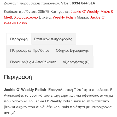
Ζωντανή παρουσίαση προϊόντων. Viber:
6934 844 314
Orchid
Petal
Κωδικός προϊόντος:
205/75
Κατηγορίες:
Jackie O’ Weekly
,
Μπλε &
(Code
Μωβ
,
Χρωματολόγιο
Ετικέτα:
Weekly Polish
Μάρκα:
Jackie O'
205/75)
Weekly Polish
ποσότητα
Περιγραφή
Επιπλέον πληροφορίες
Πληροφορίες Προϊόντος
Οδηγίες Εφαρμογής
Προφυλαξεις & Αποθήκευση
Αξιολογήσεις (0)
Περιγραφή
Jackie O’ Weekly Polish
: Επαγγελματική Τελειότητα που Διαρκεί!
Ανακαλύψτε το μυστικό των επαγγελματιών για αψεγάδιαστα νύχια
που διαρκούν. Το Jackie O’ Weekly Polish είναι το επαναστατικό
βερνίκι νυχιών που συνδυάζει κορυφαία ποιότητα με μακροχρόνια
αντοχή.