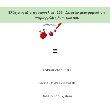
Skip
to
Ελάχιστη αξία παραγγελίας:
20€
|
Δωρεάν μεταφορικά
για
content
παραγγελίες άνω των 80€
HybridPolish PRO
Jackie O’ Weekly Polish
Base & Top System