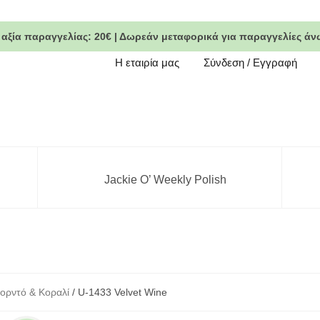
 αξία παραγγελίας:
20€
|
Δωρεάν μεταφορικά
για παραγγελίες άν
Η εταιρία μας
Σύνδεση / Εγγραφή
Jackie O’ Weekly Polish
ορντό & Κοραλί
/ U-1433 Velvet Wine