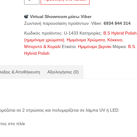
1433
Velvet
Virtual Showroom μέσω Viber
Wine
Ζωντανή παρουσίαση προϊόντων. Viber:
6934 844 314
ποσότητα
Κωδικός προϊόντος:
U-1433
Κατηγορίες:
B.S Hybrid Polish
(ημιμόνιμα χρώματα)
,
Ημιμόνιμα Χρώματα
,
Κόκκινο,
Μπορντό & Κοραλί
Ετικέτα:
Ημιμόνιμο βερνίκι
Μάρκα:
B.S.
Hybrid Polish
αξεις & Αποθήκευση
Αξιολογήσεις (0)
μόζεται σε 2 στρώσεις και πολυμερίζεται σε λάμπα UV ή LED.
τος στο πλάι