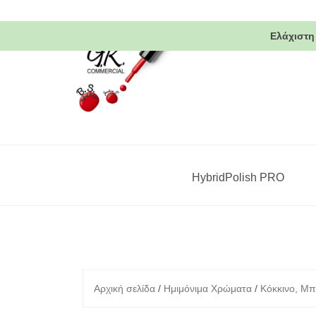
Skip
to
Ελάχιστη
content
HybridPolish PRO
Αρχική σελίδα
/
Ημιμόνιμα Χρώματα
/
Κόκκινο, Μπ