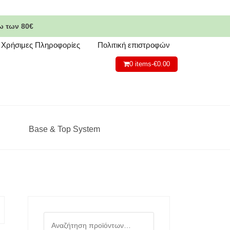
ω των 80€
Χρήσιμες Πληροφορίες
Πολιτική επιστροφών
0 items-
€
0.00
Base & Top System
Αναζήτηση
για: