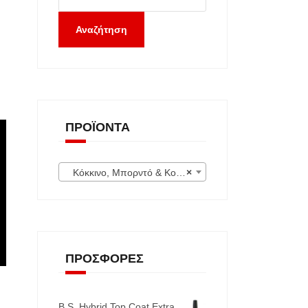
Αναζήτηση
ΠΡΟΪΌΝΤΑ
Κόκκινο, Μπορντό & Κοραλί (54)
×
ΠΡΟΣΦΟΡΈΣ
B.S. Hybrid Top Coat Extra